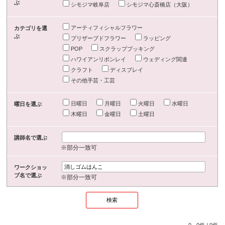
ぶ
シモジマ岐阜店
シモジマ心斎橋店（大阪）
アーティフィシャルフラワー
カテゴリを選
ぶ
プリザーブドフラワー
ラッピング
POP
スクラップブッキング
ハワイアンリボンレイ
ウェディング関連
クラフト
ディスプレイ
その他手芸・工芸
日曜日
月曜日
火曜日
水曜日
曜日を選ぶ
木曜日
金曜日
土曜日
講師名で選ぶ
※部分一致可
ワークショッ
プ名で選ぶ
※部分一致可