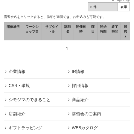
0
-
0
件 /
0
件
講習会名をクリックすると、詳細が確認でき、お申込みも可能です。
開催場所
ワークシ
サブタイ
講師
開催日
曜
開始
終了
残
ョップ名
トル
名
時
日
時間
時間
席
▲
1
企業情報
IR情報
CSR・環境
採用情報
シモジマのできること
商品紹介
店舗紹介
講習会のご案内
ギフトラッピング
WEBカタログ