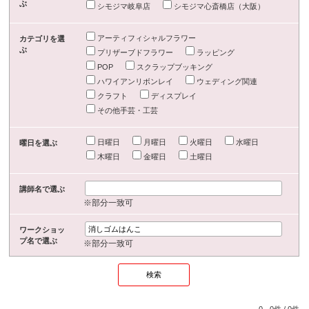
ぶ
シモジマ岐阜店
シモジマ心斎橋店（大阪）
アーティフィシャルフラワー
カテゴリを選
ぶ
プリザーブドフラワー
ラッピング
POP
スクラップブッキング
ハワイアンリボンレイ
ウェディング関連
クラフト
ディスプレイ
その他手芸・工芸
日曜日
月曜日
火曜日
水曜日
曜日を選ぶ
木曜日
金曜日
土曜日
講師名で選ぶ
※部分一致可
ワークショッ
プ名で選ぶ
※部分一致可