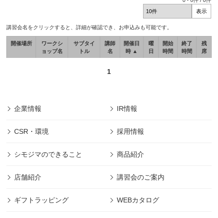
0
-
0
件 /
0
件
講習会名をクリックすると、詳細が確認でき、お申込みも可能です。
開催場所
ワークシ
サブタイ
講師
開催日
曜
開始
終了
残
ョップ名
トル
名
時 ▲
日
時間
時間
席
1
企業情報
IR情報
CSR・環境
採用情報
シモジマのできること
商品紹介
店舗紹介
講習会のご案内
ギフトラッピング
WEBカタログ