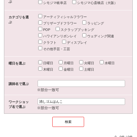
ぶ
シモジマ岐阜店
シモジマ心斎橋店（大阪）
アーティフィシャルフラワー
カテゴリを選
ぶ
プリザーブドフラワー
ラッピング
POP
スクラップブッキング
ハワイアンリボンレイ
ウェディング関連
クラフト
ディスプレイ
その他手芸・工芸
日曜日
月曜日
火曜日
水曜日
曜日を選ぶ
木曜日
金曜日
土曜日
講師名で選ぶ
※部分一致可
ワークショッ
プ名で選ぶ
※部分一致可