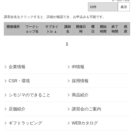
0
-
0
件 /
0
件
講習会名をクリックすると、詳細が確認でき、お申込みも可能です。
開催場所
ワークシ
サブタイ
講師
開催日
曜
開始
終了
残
ョップ名
トル ▲
名
時
日
時間
時間
席
1
企業情報
IR情報
CSR・環境
採用情報
シモジマのできること
商品紹介
店舗紹介
講習会のご案内
ギフトラッピング
WEBカタログ