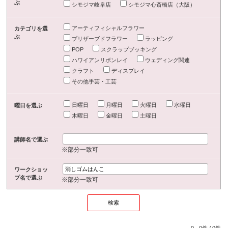
ぶ
シモジマ岐阜店
シモジマ心斎橋店（大阪）
アーティフィシャルフラワー
カテゴリを選
ぶ
プリザーブドフラワー
ラッピング
POP
スクラップブッキング
ハワイアンリボンレイ
ウェディング関連
クラフト
ディスプレイ
その他手芸・工芸
日曜日
月曜日
火曜日
水曜日
曜日を選ぶ
木曜日
金曜日
土曜日
講師名で選ぶ
※部分一致可
ワークショッ
プ名で選ぶ
※部分一致可