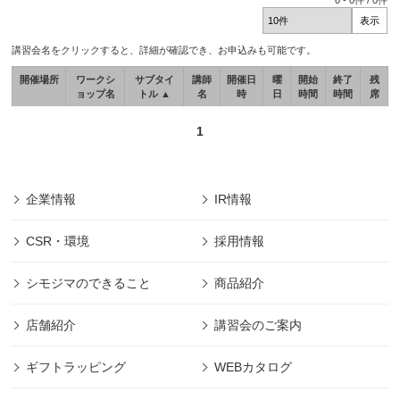
0
-
0
件 /
0
件
講習会名をクリックすると、詳細が確認でき、お申込みも可能です。
開催場所
ワークシ
サブタイ
講師
開催日
曜
開始
終了
残
ョップ名
トル ▲
名
時
日
時間
時間
席
1
企業情報
IR情報
CSR・環境
採用情報
シモジマのできること
商品紹介
店舗紹介
講習会のご案内
ギフトラッピング
WEBカタログ