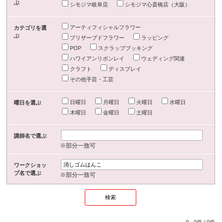
ぶ
シモジマ岐阜店
シモジマ心斎橋店（大阪）
アーティフィシャルフラワー
カテゴリを選
ぶ
プリザーブドフラワー
ラッピング
POP
スクラップブッキング
ハワイアンリボンレイ
ウェディング関連
クラフト
ディスプレイ
その他手芸・工芸
日曜日
月曜日
火曜日
水曜日
曜日を選ぶ
木曜日
金曜日
土曜日
講師名で選ぶ
※部分一致可
ワークショッ
プ名で選ぶ
※部分一致可