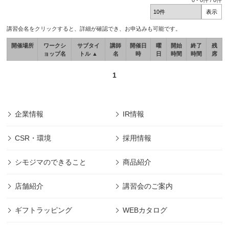
0
-
0
件 /
0
件
講習会名をクリックすると、詳細が確認でき、お申込みも可能です。
開催場所
ワークシ
サブタイ
講師
開催日
曜
開始
終了
残
ョップ名
トル ▲
名
時
日
時間
時間
席
1
企業情報
IR情報
CSR・環境
採用情報
シモジマのできること
商品紹介
店舗紹介
講習会のご案内
ギフトラッピング
WEBカタログ