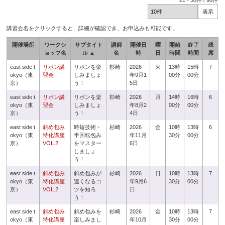
21
-
30
件 /
90
件
講習会名をクリックすると、詳細が確認でき、お申込みも可能です。
開催場所
ワークシ
サブタイト
講師
開催日
曜
開始
終了
残
ョップ名
ル ▲
名
時
日
時間
時間
席
east side t
リボン講
リボンを楽
杉崎
2026
火
13時
15時
7
okyo（東
習会
しみましょ
年9月1
00分
00分
京）
う！
5日
east side t
リボン講
リボンを楽
杉崎
2026
月
14時
16時
6
okyo（東
習会
しみましょ
年8月2
00分
00分
京）
う！
4日
east side t
斜め包み
時短技術・
杉崎
2026
金
10時
13時
6
okyo（東
特化講座
半回転包み
年11月
30分
00分
京）
VOL.2
をマスター
6日
しましょ
う！
east side t
斜め包み
斜め包みが
杉崎
2026
日
10時
13時
7
okyo（東
特化講座
速くなるコ
年9月6
30分
00分
京）
VOL.2
ツを知ろ
日
う！
east side t
斜め包み
斜め包みを
杉崎
2026
金
10時
13時
7
okyo（東
特化講座
楽しみまし
年10月
30分
00分