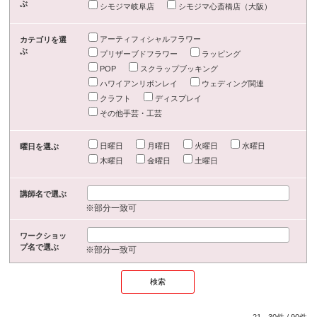
ぶ
シモジマ岐阜店
シモジマ心斎橋店（大阪）
アーティフィシャルフラワー
カテゴリを選
ぶ
プリザーブドフラワー
ラッピング
POP
スクラップブッキング
ハワイアンリボンレイ
ウェディング関連
クラフト
ディスプレイ
その他手芸・工芸
日曜日
月曜日
火曜日
水曜日
曜日を選ぶ
木曜日
金曜日
土曜日
講師名で選ぶ
※部分一致可
ワークショッ
プ名で選ぶ
※部分一致可