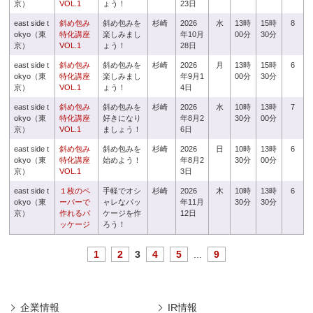
京）
VOL.1
ょう！
23日
east side t
斜め包み
斜め包みを
杉崎
2026
水
13時
15時
8
okyo（東
特化講座
楽しみまし
年10月
00分
30分
京）
VOL.1
ょう！
28日
east side t
斜め包み
斜め包みを
杉崎
2026
月
13時
15時
6
okyo（東
特化講座
楽しみまし
年9月1
00分
30分
京）
VOL.1
ょう！
4日
east side t
斜め包み
斜め包みを
杉崎
2026
水
10時
13時
7
okyo（東
特化講座
好きになり
年8月2
30分
00分
京）
VOL.1
ましょう！
6日
east side t
斜め包み
斜め包みを
杉崎
2026
日
10時
13時
6
okyo（東
特化講座
始めよう！
年8月2
30分
00分
京）
VOL.1
3日
east side t
１枚のペ
手軽でオシ
杉崎
2026
木
10時
13時
6
okyo（東
ーパーで
ャレなパッ
年11月
30分
30分
京）
作れるパ
ケージを作
12日
ッケージ
ろう！
1
2
3
4
5
...
9
企業情報
IR情報