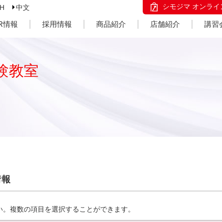
シモジマ オンライ
SH
中文
IR情報
採用情報
商品紹介
店舗紹介
講習
験教室
情報
い。複数の項目を選択することができます。