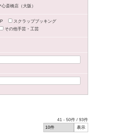
マ心斎橋店（大阪）
P
スクラップブッキング
その他手芸・工芸
41
-
50
件 /
93
件