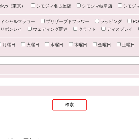
e tokyo（東京）
シモジマ名古屋店
シモジマ岐阜店
シモジ
ィシャルフラワー
プリザーブドフラワー
ラッピング
PO
リボンレイ
ウェディング関連
クラフト
ディスプレイ
月曜日
火曜日
水曜日
木曜日
金曜日
土曜日