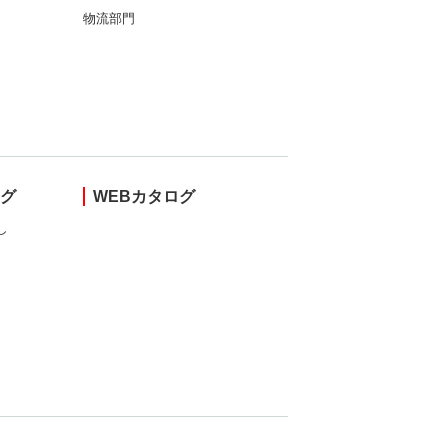
物流部門
ング
WEBカタログ
し