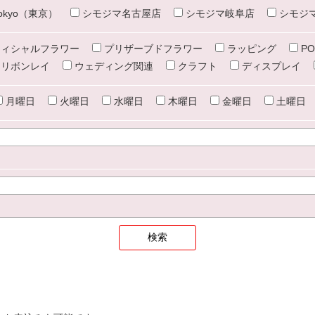
e tokyo（東京）
シモジマ名古屋店
シモジマ岐阜店
シモジ
ィシャルフラワー
プリザーブドフラワー
ラッピング
PO
リボンレイ
ウェディング関連
クラフト
ディスプレイ
月曜日
火曜日
水曜日
木曜日
金曜日
土曜日