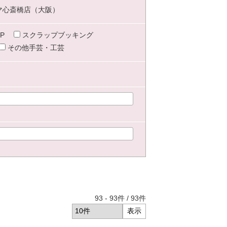
マ心斎橋店（大阪）
P
スクラップブッキング
その他手芸・工芸
93
-
93
件 /
93
件