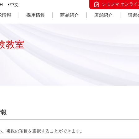
シモジマ オンライ
SH
中文
IR情報
採用情報
商品紹介
店舗紹介
講習
験教室
情報
い。複数の項目を選択することができます。