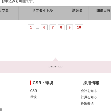
、お申込みも可能です。
ップ名
サブタイトル
講師名
開催日時
1
...
6
7
8
9
10
page top
CSR・環境
採用情報
CSR
会社を知る
環境
社員を知る
募集要項
報