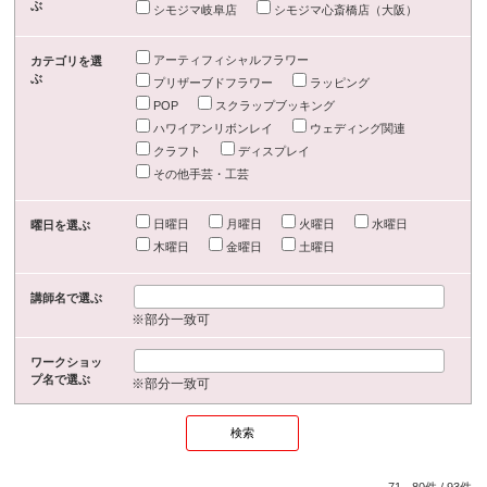
ぶ
シモジマ岐阜店
シモジマ心斎橋店（大阪）
アーティフィシャルフラワー
カテゴリを選
ぶ
プリザーブドフラワー
ラッピング
POP
スクラップブッキング
ハワイアンリボンレイ
ウェディング関連
クラフト
ディスプレイ
その他手芸・工芸
日曜日
月曜日
火曜日
水曜日
曜日を選ぶ
木曜日
金曜日
土曜日
講師名で選ぶ
※部分一致可
ワークショッ
プ名で選ぶ
※部分一致可