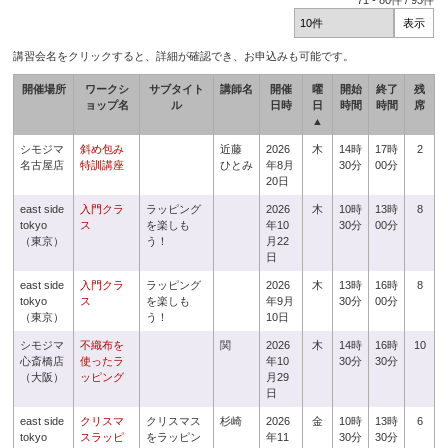
71
-
80
件 /
93
件
講習会名をクリックすると、詳細が確認でき、お申込みも可能です。
開催場所
ワークシ
サブタイト
講師名
開催
曜
開始
終了
残
ョップ名
ル
日時
日
時間
時間
席
▲
シモジマ
斜め包み
近藤
2026
木
14時
17時
2
名古屋店
特訓講座
ひとみ
年8月
30分
00分
20日
east side
入門クラ
ラッピング
2026
木
10時
13時
8
tokyo
ス
を楽しも
年10
30分
00分
（東京）
う！
月22
日
east side
入門クラ
ラッピング
2026
木
13時
16時
8
tokyo
ス
を楽しも
年9月
30分
00分
（東京）
う！
10日
シモジマ
不織布を
関
2026
木
14時
16時
10
心斎橋店
使ったラ
年10
30分
30分
（大阪）
ッピング
月29
日
east side
クリスマ
クリスマス
杉崎
2026
金
10時
13時
6
tokyo
スラッピ
をラッピン
年11
30分
30分