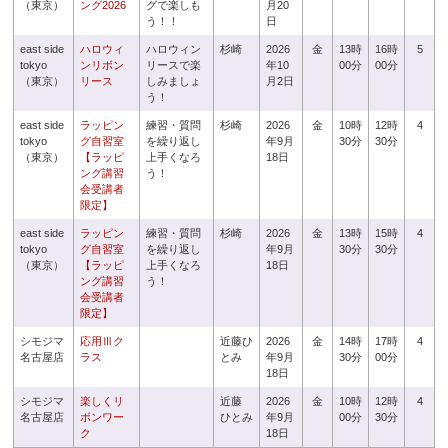
（東京）
ング2026
グで楽しも
月20
う！！
日
east side
ハロウィ
ハロウィン
杉崎
2026
金
13時
16時
5
tokyo
ンリボン
リースで楽
年10
00分
00分
（東京）
リース
しみましょ
月2日
う！
east side
ラッピン
練習・質問
杉崎
2026
金
10時
12時
4
tokyo
グ自習室
を繰り返し
年9月
30分
30分
（東京）
【ラッピ
上手くなろ
18日
ング講習
う！
会受講者
限定】
east side
ラッピン
練習・質問
杉崎
2026
金
13時
15時
4
tokyo
グ自習室
を繰り返し
年9月
30分
30分
（東京）
【ラッピ
上手くなろ
18日
ング講習
う！
会受講者
限定】
シモジマ
応用Ⅲク
近藤ひ
2026
金
14時
17時
4
名古屋店
ラス
とみ
年9月
30分
00分
18日
シモジマ
楽しくリ
近藤
2026
金
10時
12時
4
名古屋店
ボンワー
ひとみ
年9月
00分
30分
ク
18日