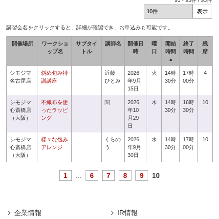
91
-
93
件 /
93
件
講習会名をクリックすると、詳細が確認でき、お申込みも可能です。
開催場所
ワークショ
サブタイ
講師名
開催日
曜
開始
終了
残
ップ名
トル
時
日
時間
時間
席
▲
シモジマ
斜め包み特
近藤
2026
火
14時
17時
4
名古屋店
訓講座
ひとみ
年9月
30分
00分
15日
シモジマ
不織布を使
関
2026
木
14時
16時
10
心斎橋店
ったラッピ
年10
30分
30分
（大阪）
ング
月29
日
シモジマ
様々な包み
くらの
2026
水
14時
17時
10
心斎橋店
アレンジ
う
年9月
30分
00分
（大阪）
30日
1
...
6
7
8
9
10
企業情報
IR情報