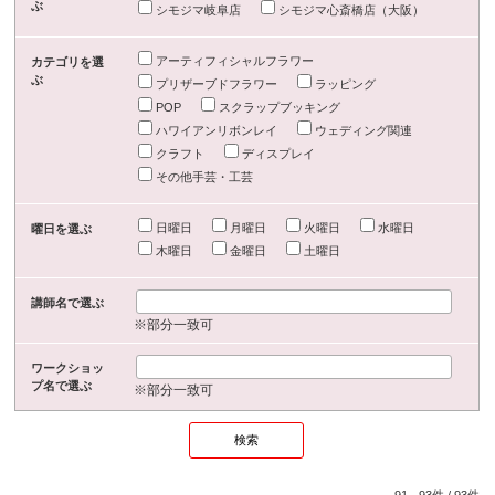
ぶ
シモジマ岐阜店
シモジマ心斎橋店（大阪）
アーティフィシャルフラワー
カテゴリを選
ぶ
プリザーブドフラワー
ラッピング
POP
スクラップブッキング
ハワイアンリボンレイ
ウェディング関連
クラフト
ディスプレイ
その他手芸・工芸
日曜日
月曜日
火曜日
水曜日
曜日を選ぶ
木曜日
金曜日
土曜日
講師名で選ぶ
※部分一致可
ワークショッ
プ名で選ぶ
※部分一致可