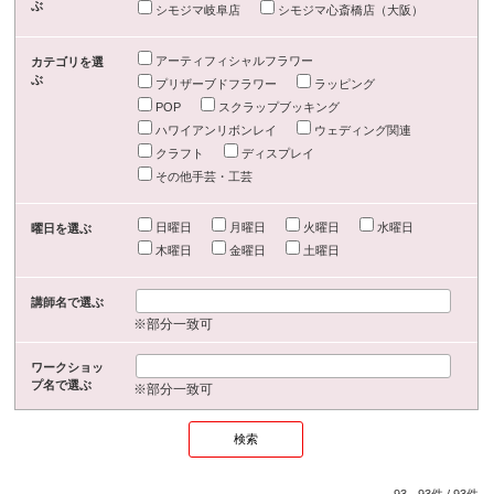
ぶ
シモジマ岐阜店
シモジマ心斎橋店（大阪）
アーティフィシャルフラワー
カテゴリを選
ぶ
プリザーブドフラワー
ラッピング
POP
スクラップブッキング
ハワイアンリボンレイ
ウェディング関連
クラフト
ディスプレイ
その他手芸・工芸
日曜日
月曜日
火曜日
水曜日
曜日を選ぶ
木曜日
金曜日
土曜日
講師名で選ぶ
※部分一致可
ワークショッ
プ名で選ぶ
※部分一致可