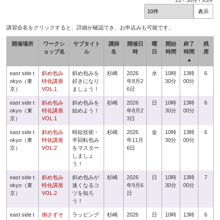
21
-
30
件 /
93
件
講習会名をクリックすると、詳細が確認でき、お申込みも可能です。
開催場所
ワークシ
サブタイト
講師
開催日
曜
開始
終了
残
ョップ名
ル
名
時
日
時間
時間
席
▲
east side t
斜め包み
斜め包みを
杉崎
2026
水
10時
13時
6
okyo（東
特化講座
好きになり
年8月2
30分
00分
京）
VOL.1
ましょう！
6日
east side t
斜め包み
斜め包みを
杉崎
2026
日
10時
13時
6
okyo（東
特化講座
始めよう！
年8月2
30分
00分
京）
VOL.1
3日
east side t
斜め包み
時短技術・
杉崎
2026
金
10時
13時
6
okyo（東
特化講座
半回転包み
年11月
30分
00分
京）
VOL.2
をマスター
6日
しましょ
う！
east side t
斜め包み
斜め包みが
杉崎
2026
日
10時
13時
7
okyo（東
特化講座
速くなるコ
年9月6
30分
00分
京）
VOL.2
ツを知ろ
日
う！
east side t
倒さずそ
ラッピング
杉崎
2026
日
10時
13時
6