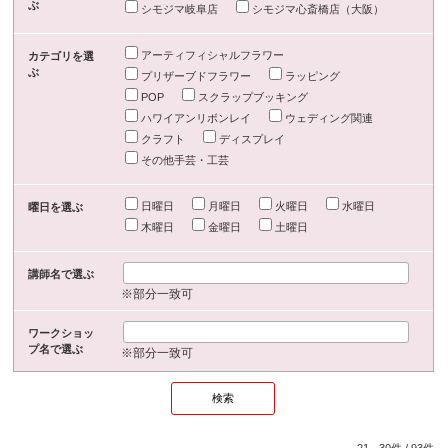
ぶ
シモジマ岐阜店
シモジマ心斎橋店（大阪）
アーティフィシャルフラワー
カテゴリを選
ぶ
プリザーブドフラワー
ラッピング
POP
スクラップブッキング
ハワイアンリボンレイ
ウェディング関連
クラフト
ディスプレイ
その他手芸・工芸
日曜日
月曜日
火曜日
水曜日
曜日を選ぶ
木曜日
金曜日
土曜日
講師名で選ぶ
※部分一致可
ワークショッ
プ名で選ぶ
※部分一致可