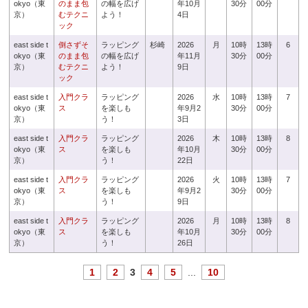
okyo（東
のまま包
の幅を広げ
年10月
30分
00分
京）
むテクニ
よう！
4日
ック
east side t
倒さずそ
ラッピング
杉崎
2026
月
10時
13時
6
okyo（東
のまま包
の幅を広げ
年11月
30分
00分
京）
むテクニ
よう！
9日
ック
east side t
入門クラ
ラッピング
2026
水
10時
13時
7
okyo（東
ス
を楽しも
年9月2
30分
00分
京）
う！
3日
east side t
入門クラ
ラッピング
2026
木
10時
13時
8
okyo（東
ス
を楽しも
年10月
30分
00分
京）
う！
22日
east side t
入門クラ
ラッピング
2026
火
10時
13時
7
okyo（東
ス
を楽しも
年9月2
30分
00分
京）
う！
9日
east side t
入門クラ
ラッピング
2026
月
10時
13時
8
okyo（東
ス
を楽しも
年10月
30分
00分
京）
う！
26日
1
2
3
4
5
...
10