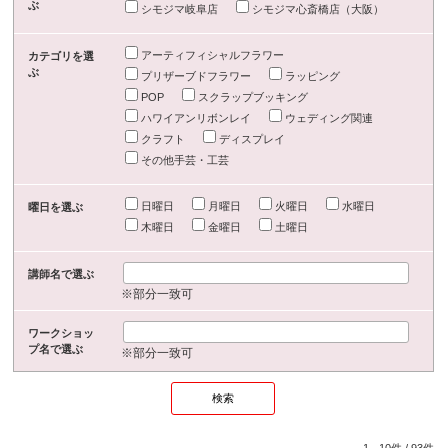
ぶ
シモジマ岐阜店
シモジマ心斎橋店（大阪）
アーティフィシャルフラワー
カテゴリを選
ぶ
プリザーブドフラワー
ラッピング
POP
スクラップブッキング
ハワイアンリボンレイ
ウェディング関連
クラフト
ディスプレイ
その他手芸・工芸
日曜日
月曜日
火曜日
水曜日
曜日を選ぶ
木曜日
金曜日
土曜日
講師名で選ぶ
※部分一致可
ワークショッ
プ名で選ぶ
※部分一致可