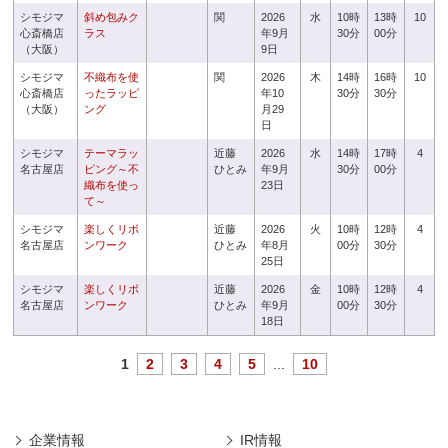
シモジマ
斜め包みク
関
2026
水
10時
13時
10
心斎橋店
ラス
年9月
30分
00分
（大阪）
9日
シモジマ
不織布を使
関
2026
木
14時
16時
10
心斎橋店
ったラッピ
年10
30分
30分
（大阪）
ング
月29
日
シモジマ
テーマラッ
近藤
2026
水
14時
17時
4
名古屋店
ピング～不
ひとみ
年9月
30分
00分
織布を使っ
23日
て～
シモジマ
楽しくリボ
近藤
2026
火
10時
12時
4
名古屋店
ンワーク
ひとみ
年8月
00分
30分
25日
シモジマ
楽しくリボ
近藤
2026
金
10時
12時
4
名古屋店
ンワーク
ひとみ
年9月
00分
30分
18日
1
2
3
4
5
...
10
企業情報
IR情報