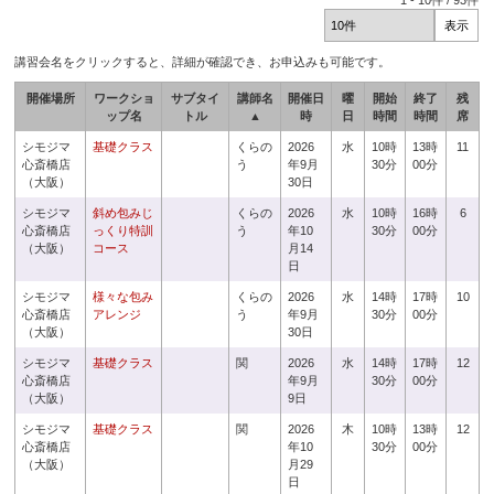
1
-
10
件 /
93
件
講習会名をクリックすると、詳細が確認でき、お申込みも可能です。
開催場所
ワークショ
サブタイ
講師名
開催日
曜
開始
終了
残
ップ名
トル
▲
時
日
時間
時間
席
シモジマ
基礎クラス
くらの
2026
水
10時
13時
11
心斎橋店
う
年9月
30分
00分
（大阪）
30日
シモジマ
斜め包みじ
くらの
2026
水
10時
16時
6
心斎橋店
っくり特訓
う
年10
30分
00分
（大阪）
コース
月14
日
シモジマ
様々な包み
くらの
2026
水
14時
17時
10
心斎橋店
アレンジ
う
年9月
30分
00分
（大阪）
30日
シモジマ
基礎クラス
関
2026
水
14時
17時
12
心斎橋店
年9月
30分
00分
（大阪）
9日
シモジマ
基礎クラス
関
2026
木
10時
13時
12
心斎橋店
年10
30分
00分
（大阪）
月29
日