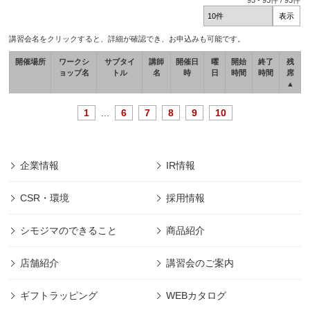
93
-
93
件 /
93
件
講習会名をクリックすると、詳細が確認でき、お申込みも可能です。
開催場所
ワークシ
サブタイ
講師
開催日
曜
開始
終了
残
ョップ名
トル
名
時
日
時間
時間
席
▲
1
...
6
7
8
9
10
企業情報
IR情報
CSR・環境
採用情報
シモジマのできること
商品紹介
店舗紹介
講習会のご案内
ギフトラッピング
WEBカタログ