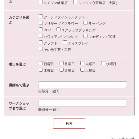
ぶ
シモジマ岐阜店
シモジマ心斎橋店（大阪）
アーティフィシャルフラワー
カテゴリを選
ぶ
プリザーブドフラワー
ラッピング
POP
スクラップブッキング
ハワイアンリボンレイ
ウェディング関連
クラフト
ディスプレイ
その他手芸・工芸
日曜日
月曜日
火曜日
水曜日
曜日を選ぶ
木曜日
金曜日
土曜日
講師名で選ぶ
※部分一致可
ワークショッ
プ名で選ぶ
※部分一致可