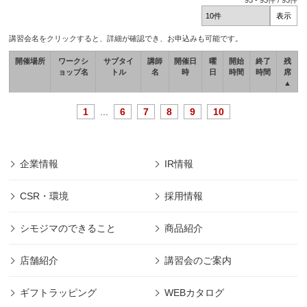
93
-
93
件 /
93
件
講習会名をクリックすると、詳細が確認でき、お申込みも可能です。
開催場所
ワークシ
サブタイ
講師
開催日
曜
開始
終了
残
ョップ名
トル
名
時
日
時間
時間
席
▲
1
...
6
7
8
9
10
企業情報
IR情報
CSR・環境
採用情報
シモジマのできること
商品紹介
店舗紹介
講習会のご案内
ギフトラッピング
WEBカタログ