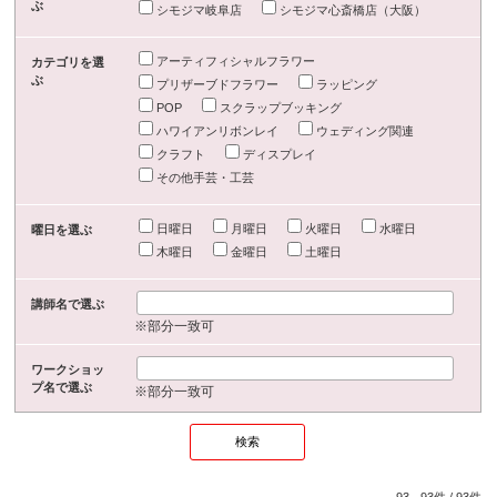
ぶ
シモジマ岐阜店
シモジマ心斎橋店（大阪）
アーティフィシャルフラワー
カテゴリを選
ぶ
プリザーブドフラワー
ラッピング
POP
スクラップブッキング
ハワイアンリボンレイ
ウェディング関連
クラフト
ディスプレイ
その他手芸・工芸
日曜日
月曜日
火曜日
水曜日
曜日を選ぶ
木曜日
金曜日
土曜日
講師名で選ぶ
※部分一致可
ワークショッ
プ名で選ぶ
※部分一致可