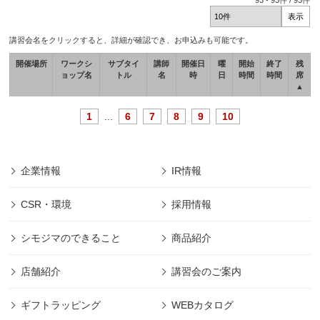
93
-
93
件 /
93
件
講習会名をクリックすると、詳細が確認でき、お申込みも可能です。
開催場所
ワークシ
サブタイ
講師
開催日
曜
開始
終了
残
ョップ名
トル
名
時
日
時間
時間
席
▲
1
...
6
7
8
9
10
企業情報
IR情報
CSR・環境
採用情報
シモジマのできること
商品紹介
店舗紹介
講習会のご案内
ギフトラッピング
WEBカタログ