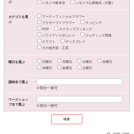
ぶ
シモジマ岐阜店
シモジマ心斎橋店（大阪）
アーティフィシャルフラワー
カテゴリを選
ぶ
プリザーブドフラワー
ラッピング
POP
スクラップブッキング
ハワイアンリボンレイ
ウェディング関連
クラフト
ディスプレイ
その他手芸・工芸
日曜日
月曜日
火曜日
水曜日
曜日を選ぶ
木曜日
金曜日
土曜日
講師名で選ぶ
※部分一致可
ワークショッ
プ名で選ぶ
※部分一致可