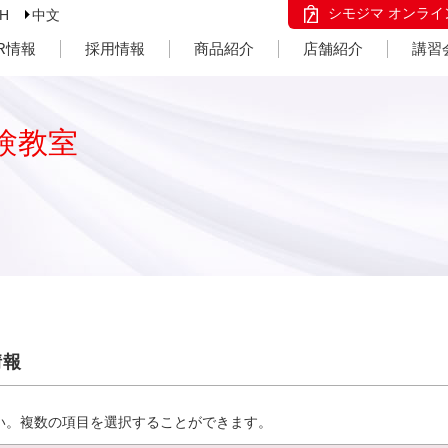
シモジマ オンライ
SH
中文
IR情報
採用情報
商品紹介
店舗紹介
講習
験教室
情報
い。複数の項目を選択することができます。