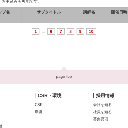
、お申込みも可能です。
ップ名
サブタイトル
講師名
開催日時
1
...
6
7
8
9
10
page top
CSR・環境
採用情報
CSR
会社を知る
環境
社員を知る
募集要項
報