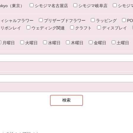
e tokyo（東京）
シモジマ名古屋店
シモジマ岐阜店
シモジ
ィシャルフラワー
プリザーブドフラワー
ラッピング
PO
リボンレイ
ウェディング関連
クラフト
ディスプレイ
月曜日
火曜日
水曜日
木曜日
金曜日
土曜日