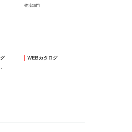
物流部門
ング
WEBカタログ
し