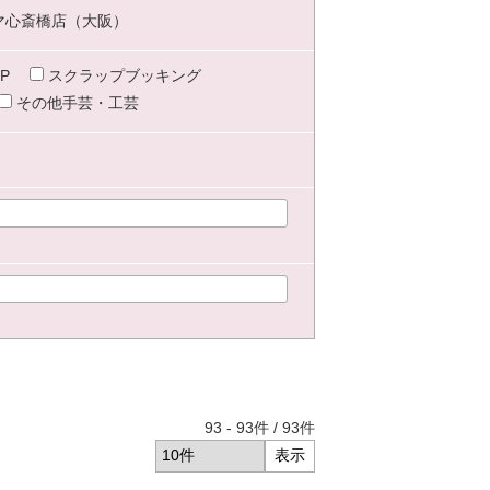
マ心斎橋店（大阪）
P
スクラップブッキング
その他手芸・工芸
93
-
93
件 /
93
件