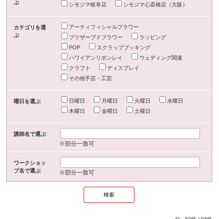
ぶ
シモジマ岐阜店
シモジマ心斎橋店（大阪）
アーティフィシャルフラワー
カテゴリを選
ぶ
プリザーブドフラワー
ラッピング
POP
スクラップブッキング
ハワイアンリボンレイ
ウェディング関連
クラフト
ディスプレイ
その他手芸・工芸
日曜日
月曜日
火曜日
水曜日
曜日を選ぶ
木曜日
金曜日
土曜日
講師名で選ぶ
※部分一致可
ワークショッ
プ名で選ぶ
※部分一致可