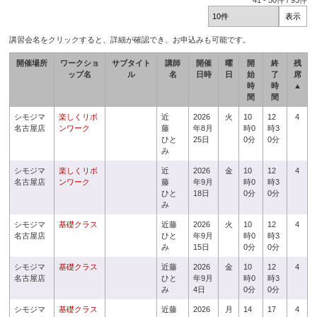
41
-
50
件 /
93
件
講習会名をクリックすると、詳細が確認でき、お申込みも可能です。
開催場所
ワークショ
サブタイト
講師
開催
曜
開
終
残
ップ名
ル
名
日時
日
始
了
席
時
時
▲
間
間
シモジマ
楽しくリボ
近
2026
火
10
12
4
名古屋店
ンワーク
藤
年8月
時0
時3
ひと
25日
0分
0分
み
シモジマ
楽しくリボ
近
2026
金
10
12
4
名古屋店
ンワーク
藤
年9月
時0
時3
ひと
18日
0分
0分
み
シモジマ
基礎クラス
近藤
2026
火
10
12
4
名古屋店
ひと
年9月
時0
時3
み
15日
0分
0分
シモジマ
基礎クラス
近藤
2026
金
10
12
4
名古屋店
ひと
年9月
時0
時3
み
4日
0分
0分
シモジマ
基礎クラス
近藤
2026
月
14
17
4