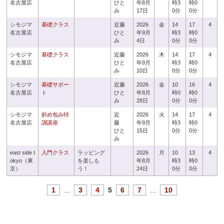
名古屋店
ひと
年8月
時3
時0
み
17日
0分
0分
シモジマ
基礎クラス
近藤
2026
金
14
17
4
名古屋店
ひと
年9月
時3
時0
み
4日
0分
0分
シモジマ
基礎クラス
近藤
2026
木
14
17
4
名古屋店
ひと
年9月
時3
時0
み
10日
0分
0分
シモジマ
基礎サポー
近藤
2026
金
10
16
4
名古屋店
ト
ひと
年8月
時0
時0
み
28日
0分
0分
シモジマ
斜め包み特
近
2026
火
14
17
4
名古屋店
訓講座
藤
年9月
時3
時0
ひと
15日
0分
0分
み
east side t
入門クラス
ラッピング
2026
月
10
13
4
okyo（東
を楽しも
年8月
時3
時0
京）
う！
24日
0分
0分
1
...
3
4
5
6
7
...
10