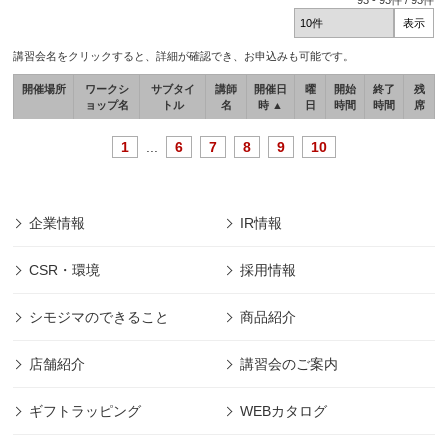
93
-
93
件 /
93
件
講習会名をクリックすると、詳細が確認でき、お申込みも可能です。
開催場所
ワークシ
サブタイ
講師
開催日
曜
開始
終了
残
ョップ名
トル
名
時 ▲
日
時間
時間
席
1
...
6
7
8
9
10
企業情報
IR情報
CSR・環境
採用情報
シモジマのできること
商品紹介
店舗紹介
講習会のご案内
ギフトラッピング
WEBカタログ