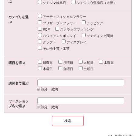
ぶ
シモジマ岐阜店
シモジマ心斎橋店（大阪）
アーティフィシャルフラワー
カテゴリを選
ぶ
プリザーブドフラワー
ラッピング
POP
スクラップブッキング
ハワイアンリボンレイ
ウェディング関連
クラフト
ディスプレイ
その他手芸・工芸
日曜日
月曜日
火曜日
水曜日
曜日を選ぶ
木曜日
金曜日
土曜日
講師名で選ぶ
※部分一致可
ワークショッ
プ名で選ぶ
※部分一致可