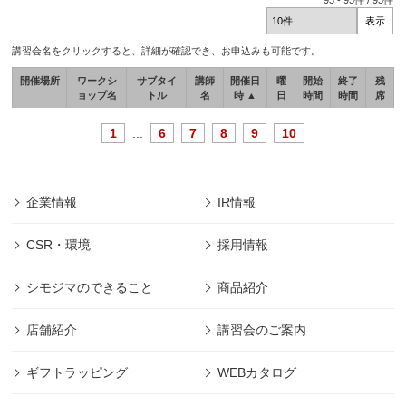
93
-
93
件 /
93
件
講習会名をクリックすると、詳細が確認でき、お申込みも可能です。
開催場所
ワークシ
サブタイ
講師
開催日
曜
開始
終了
残
ョップ名
トル
名
時 ▲
日
時間
時間
席
1
...
6
7
8
9
10
企業情報
IR情報
CSR・環境
採用情報
シモジマのできること
商品紹介
店舗紹介
講習会のご案内
ギフトラッピング
WEBカタログ