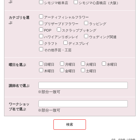
ぶ
シモジマ岐阜店
シモジマ心斎橋店（大阪）
アーティフィシャルフラワー
カテゴリを選
ぶ
プリザーブドフラワー
ラッピング
POP
スクラップブッキング
ハワイアンリボンレイ
ウェディング関連
クラフト
ディスプレイ
その他手芸・工芸
日曜日
月曜日
火曜日
水曜日
曜日を選ぶ
木曜日
金曜日
土曜日
講師名で選ぶ
※部分一致可
ワークショッ
プ名で選ぶ
※部分一致可