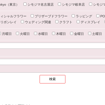
e tokyo（東京）
シモジマ名古屋店
シモジマ岐阜店
シモジ
ィシャルフラワー
プリザーブドフラワー
ラッピング
PO
リボンレイ
ウェディング関連
クラフト
ディスプレイ
月曜日
火曜日
水曜日
木曜日
金曜日
土曜日