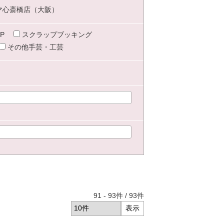
マ心斎橋店（大阪）
P
スクラップブッキング
その他手芸・工芸
91
-
93
件 /
93
件