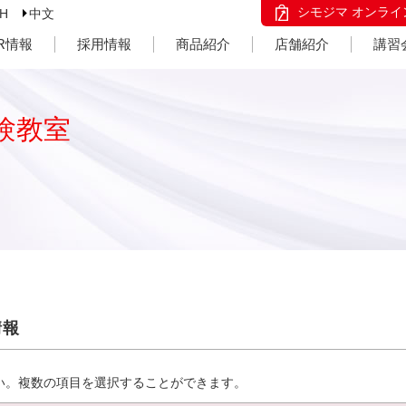
シモジマ オンライ
SH
中文
IR情報
採用情報
商品紹介
店舗紹介
講習
験教室
情報
い。複数の項目を選択することができます。