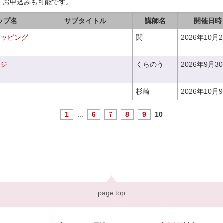
、お申込みも可能です。
ップ名
サブタイトル
講師名
開催日時
ラッピング
関
2026年10月
ンジ
くらのう
2026年9月3
杉崎
2026年10月
1
...
6
7
8
9
10
page top