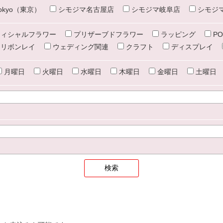
e tokyo（東京）
シモジマ名古屋店
シモジマ岐阜店
シモジ
ィシャルフラワー
プリザーブドフラワー
ラッピング
PO
リボンレイ
ウェディング関連
クラフト
ディスプレイ
月曜日
火曜日
水曜日
木曜日
金曜日
土曜日