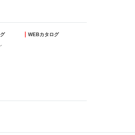
ング
WEBカタログ
し