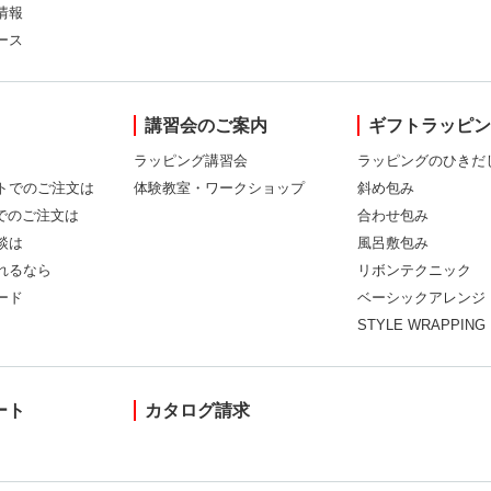
情報
ース
講習会のご案内
ギフトラッピ
ラッピング講習会
ラッピングのひきだ
トでのご注文は
体験教室・ワークショップ
斜め包み
Xでのご注文は
合わせ包み
談は
風呂敷包み
れるなら
リボンテクニック
ード
ベーシックアレンジ
STYLE WRAPPING
ート
カタログ請求