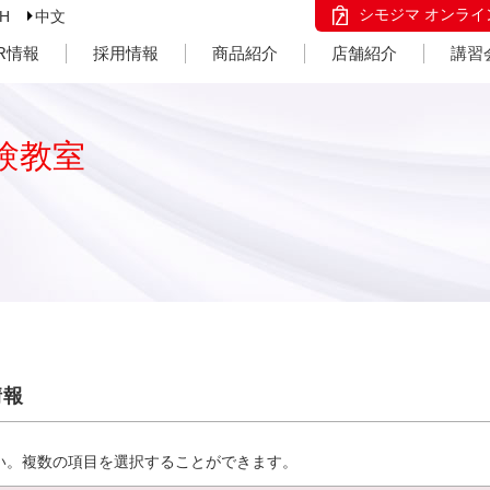
シモジマ オンライ
SH
中文
IR情報
採用情報
商品紹介
店舗紹介
講習
験教室
情報
い。複数の項目を選択することができます。