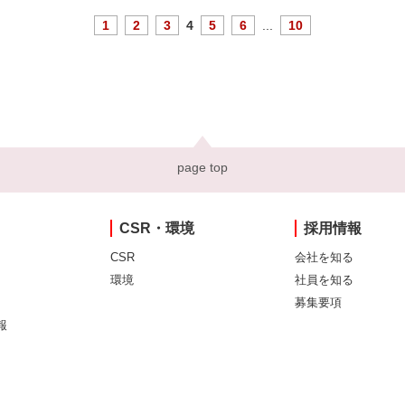
1
2
3
4
5
6
...
10
page top
CSR・環境
採用情報
CSR
会社を知る
環境
社員を知る
募集要項
報