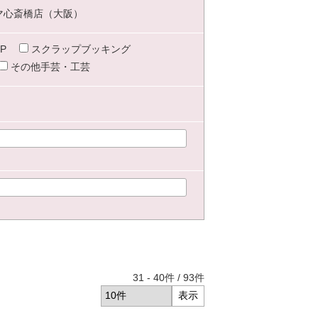
マ心斎橋店（大阪）
P
スクラップブッキング
その他手芸・工芸
31
-
40
件 /
93
件