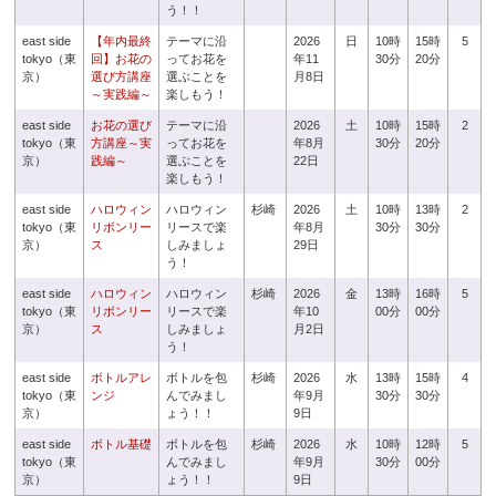
う！！
east side
【年内最終
テーマに沿
2026
日
10時
15時
5
tokyo（東
回】お花の
ってお花を
年11
30分
20分
京）
選び方講座
選ぶことを
月8日
～実践編～
楽しもう！
east side
お花の選び
テーマに沿
2026
土
10時
15時
2
tokyo（東
方講座～実
ってお花を
年8月
30分
20分
京）
践編～
選ぶことを
22日
楽しもう！
east side
ハロウィン
ハロウィン
杉崎
2026
土
10時
13時
2
tokyo（東
リボンリー
リースで楽
年8月
30分
30分
京）
ス
しみましょ
29日
う！
east side
ハロウィン
ハロウィン
杉崎
2026
金
13時
16時
5
tokyo（東
リボンリー
リースで楽
年10
00分
00分
京）
ス
しみましょ
月2日
う！
east side
ボトルアレ
ボトルを包
杉崎
2026
水
13時
15時
4
tokyo（東
ンジ
んでみまし
年9月
30分
30分
京）
ょう！！
9日
east side
ボトル基礎
ボトルを包
杉崎
2026
水
10時
12時
5
tokyo（東
んでみまし
年9月
30分
00分
京）
ょう！！
9日