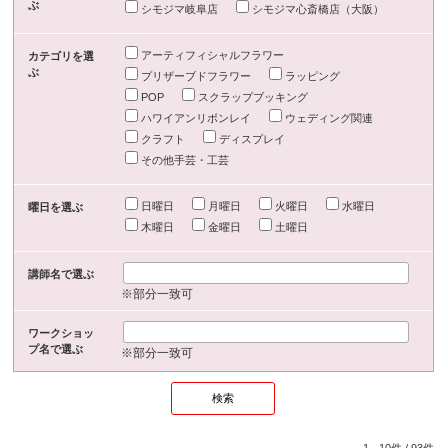
ぶ
シモジマ岐阜店
シモジマ心斎橋店（大阪）
アーティフィシャルフラワー
カテゴリを選
ぶ
プリザーブドフラワー
ラッピング
POP
スクラップブッキング
ハワイアンリボンレイ
ウェディング関連
クラフト
ディスプレイ
その他手芸・工芸
日曜日
月曜日
火曜日
水曜日
曜日を選ぶ
木曜日
金曜日
土曜日
講師名で選ぶ
※部分一致可
ワークショッ
プ名で選ぶ
※部分一致可