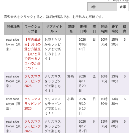
1
-
10
件 /
93
件
講習会名をクリックすると、詳細が確認でき、お申込みも可能です。
開催場所
ワークショ
サブタイト
講師
開催
曜
開始
終了
残
ップ名
ル ▲
名
日時
日
時間
時間
席
east side
【年内最終
お花えらび
2026
日
10時
15時
3
tokyo（東
回】お花の
からラッピ
年9月
30分
20分
京）
選び方講座
ングまで楽
13日
～おひとり
しみましょ
で選べるノ
う！
ウハウが身
につく～
east side
クリスマス
クリスマス
杉崎
2026
金
10時
13時
6
tokyo（東
ラッピング
をラッピン
年11
30分
30分
京）
2026
グで楽しも
月20
う！！
日
east side
クリスマス
クリスマス
杉崎
2026
日
10時
13時
6
tokyo（東
ラッピング
をラッピン
年10
30分
30分
京）
2026
グで楽しも
月18
う！！
日
east side
クリスマス
クリスマス
2026
月
13時
16時
6
tokyo（東
ラッピング
をラッピン
年12
00分
00分
京）
2026
グで楽しも
月7日