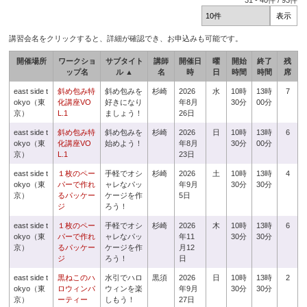
31
-
40
件 /
93
件
講習会名をクリックすると、詳細が確認でき、お申込みも可能です。
開催場所
ワークショ
サブタイト
講師
開催日
曜
開始
終了
残
ップ名
ル ▲
名
時
日
時間
時間
席
east side t
斜め包み特
斜め包みを
杉崎
2026
水
10時
13時
7
okyo（東
化講座VO
好きになり
年8月
30分
00分
京）
L.1
ましょう！
26日
east side t
斜め包み特
斜め包みを
杉崎
2026
日
10時
13時
6
okyo（東
化講座VO
始めよう！
年8月
30分
00分
京）
L.1
23日
east side t
１枚のペー
手軽でオシ
杉崎
2026
土
10時
13時
4
okyo（東
パーで作れ
ャレなパッ
年9月
30分
30分
京）
るパッケー
ケージを作
5日
ジ
ろう！
east side t
１枚のペー
手軽でオシ
杉崎
2026
木
10時
13時
6
okyo（東
パーで作れ
ャレなパッ
年11
30分
30分
京）
るパッケー
ケージを作
月12
ジ
ろう！
日
east side t
黒ねこのハ
水引でハロ
黒須
2026
日
10時
13時
2
okyo（東
ロウィンパ
ウィンを楽
年9月
30分
30分
京）
ーティー
しもう！
27日