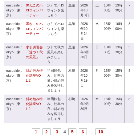
east side t
黒ねこのハ
水引でハロ
黒須
2026
土
10時
13時
7
okyo（東
ロウィンパ
ウィンを楽
年10
30分
30分
京）
ーティー
しもう！
月3日
east side t
黒ねこのハ
水引でハロ
黒須
2026
水
13時
16時
8
okyo（東
ロウィンパ
ウィンを楽
年10
00分
00分
京）
ーティー
しもう！
月14
日
east side t
水引講習会
水引で秋の
黒須
2026
日
10時
13時
3
okyo（東
「近づく秋
風景を楽し
年8月
30分
30分
京）
の風景」
みましょ
30日
う！
east side t
斜め包み特
半回転包
杉崎
2026
月
13時
15時
8
okyo（東
化講座VO
み、効率の
年10
00分
30分
京）
L.2
良い斜め包
月19
みを習得し
日
ましょう
east side t
斜め包み特
半回転包
杉崎
2026
水
13時
15時
8
okyo（東
化講座VO
み、効率の
年9月
00分
30分
京）
L.2
良い斜め包
30日
みを習得し
ましょう
1
2
3
4
5
6
...
10