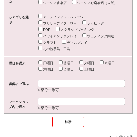
ぶ
シモジマ岐阜店
シモジマ心斎橋店（大阪）
アーティフィシャルフラワー
カテゴリを選
ぶ
プリザーブドフラワー
ラッピング
POP
スクラップブッキング
ハワイアンリボンレイ
ウェディング関連
クラフト
ディスプレイ
その他手芸・工芸
日曜日
月曜日
火曜日
水曜日
曜日を選ぶ
木曜日
金曜日
土曜日
講師名で選ぶ
※部分一致可
ワークショッ
プ名で選ぶ
※部分一致可