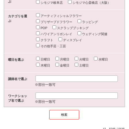
ぶ
シモジマ岐阜店
シモジマ心斎橋店（大阪）
アーティフィシャルフラワー
カテゴリを選
ぶ
プリザーブドフラワー
ラッピング
POP
スクラップブッキング
ハワイアンリボンレイ
ウェディング関連
クラフト
ディスプレイ
その他手芸・工芸
日曜日
月曜日
火曜日
水曜日
曜日を選ぶ
木曜日
金曜日
土曜日
講師名で選ぶ
※部分一致可
ワークショッ
プ名で選ぶ
※部分一致可