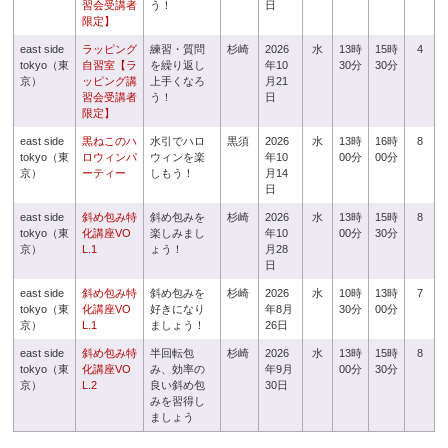
習会受講者
う！
日
限定】
east side
ラッピング
練習・質問
杉崎
2026
水
13時
15時
4
tokyo（東
自習室【ラ
を繰り返し
年10
30分
30分
京）
ッピング講
上手くなろ
月21
習会受講者
う！
日
限定】
east side
黒ねこのハ
水引でハロ
黒須
2026
水
13時
16時
8
tokyo（東
ロウィンパ
ウィンを楽
年10
00分
00分
京）
ーティー
しもう！
月14
日
east side
斜め包み特
斜め包みを
杉崎
2026
水
13時
15時
8
tokyo（東
化講座VO
楽しみまし
年10
00分
30分
京）
L.1
ょう！
月28
日
east side
斜め包み特
斜め包みを
杉崎
2026
水
10時
13時
7
tokyo（東
化講座VO
好きになり
年8月
30分
00分
京）
L.1
ましょう！
26日
east side
斜め包み特
半回転包
杉崎
2026
水
13時
15時
8
tokyo（東
化講座VO
み、効率の
年9月
00分
30分
京）
L.2
良い斜め包
30日
みを習得し
ましょう