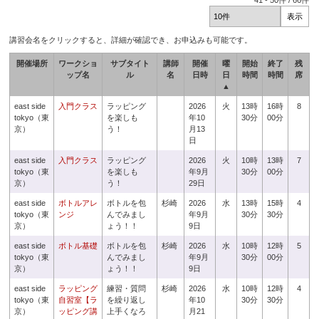
41
-
50
件 /
66
件
講習会名をクリックすると、詳細が確認でき、お申込みも可能です。
開催場所
ワークショ
サブタイト
講師
開催
曜
開始
終了
残
ップ名
ル
名
日時
日
時間
時間
席
▲
east side
入門クラス
ラッピング
2026
火
13時
16時
8
tokyo（東
を楽しも
年10
30分
00分
京）
う！
月13
日
east side
入門クラス
ラッピング
2026
火
10時
13時
7
tokyo（東
を楽しも
年9月
30分
00分
京）
う！
29日
east side
ボトルアレ
ボトルを包
杉崎
2026
水
13時
15時
4
tokyo（東
ンジ
んでみまし
年9月
30分
30分
京）
ょう！！
9日
east side
ボトル基礎
ボトルを包
杉崎
2026
水
10時
12時
5
tokyo（東
んでみまし
年9月
30分
00分
京）
ょう！！
9日
east side
ラッピング
練習・質問
杉崎
2026
水
10時
12時
4
tokyo（東
自習室【ラ
を繰り返し
年10
30分
30分
京）
ッピング講
上手くなろ
月21