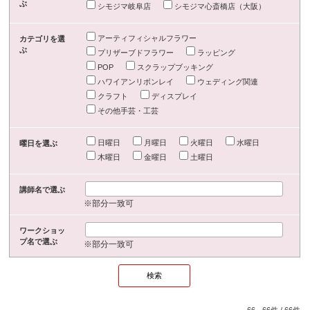
ぶ
シモジマ岐阜店
シモジマ心斎橋店（大阪）
アーティフィシャルフラワー
カテゴリを選
ぶ
プリザーブドフラワー
ラッピング
POP
スクラップブッキング
ハワイアンリボンレイ
ウェディング関連
クラフト
ディスプレイ
その他手芸・工芸
日曜日
月曜日
火曜日
水曜日
曜日を選ぶ
木曜日
金曜日
土曜日
講師名で選ぶ
※部分一致可
ワークショッ
プ名で選ぶ
※部分一致可