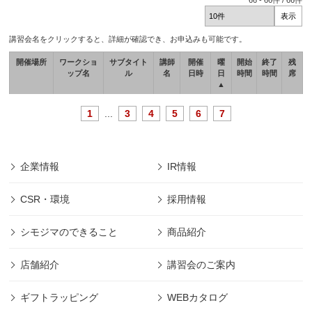
66
-
66
件 /
66
件
講習会名をクリックすると、詳細が確認でき、お申込みも可能です。
開催場所
ワークショ
サブタイト
講師
開催
曜
開始
終了
残
ップ名
ル
名
日時
日
時間
時間
席
▲
1
...
3
4
5
6
7
企業情報
IR情報
CSR・環境
採用情報
シモジマのできること
商品紹介
店舗紹介
講習会のご案内
ギフトラッピング
WEBカタログ