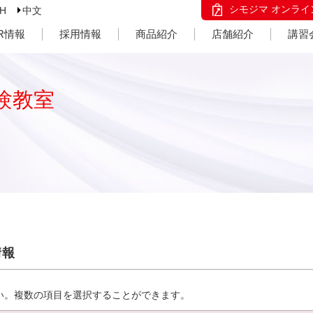
シモジマ オンライ
SH
中文
IR情報
採用情報
商品紹介
店舗紹介
講習
験教室
情報
い。複数の項目を選択することができます。