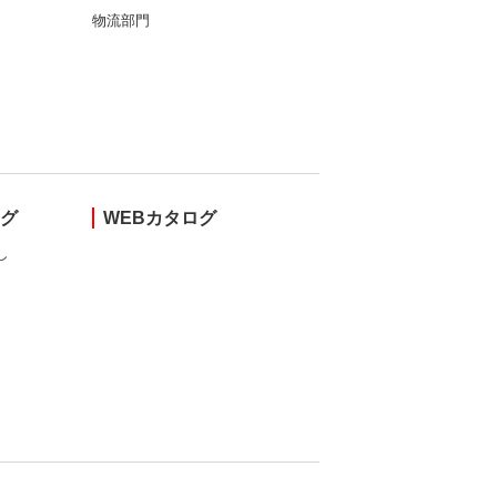
物流部門
ング
WEBカタログ
し