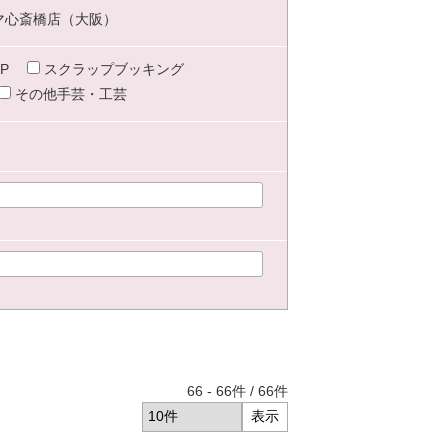
マ心斎橋店（大阪）
P
スクラップブッキング
その他手芸・工芸
66
-
66
件 /
66
件