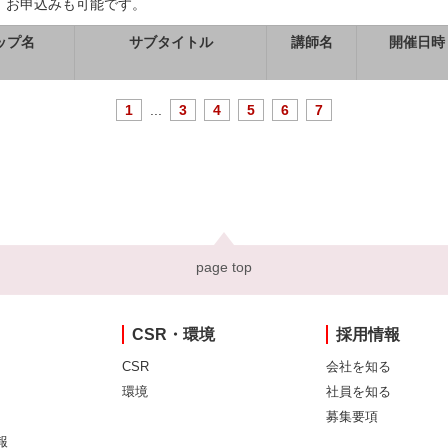
、お申込みも可能です。
ップ名
サブタイトル
講師名
開催日時
1
...
3
4
5
6
7
page top
CSR・環境
採用情報
CSR
会社を知る
環境
社員を知る
募集要項
報