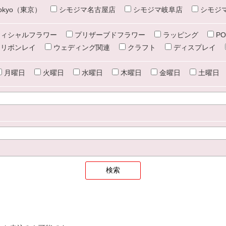
e tokyo（東京）
シモジマ名古屋店
シモジマ岐阜店
シモジ
ィシャルフラワー
プリザーブドフラワー
ラッピング
PO
リボンレイ
ウェディング関連
クラフト
ディスプレイ
月曜日
火曜日
水曜日
木曜日
金曜日
土曜日