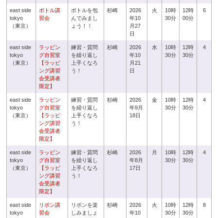
east side
ボトル講
ボトルを包
杉崎
2026
火
10時
12時
6
tokyo
習会
んでみまし
年10
30分
00分
（東京）
ょう！！
月27
日
east side
ラッピン
練習・質問
杉崎
2026
水
10時
12時
4
tokyo
グ自習室
を繰り返し
年10
30分
30分
（東京）
【ラッピ
上手くなろ
月21
ング講習
う！
日
会受講者
限定】
east side
ラッピン
練習・質問
杉崎
2026
金
10時
12時
4
tokyo
グ自習室
を繰り返し
年9月
30分
30分
（東京）
【ラッピ
上手くなろ
18日
ング講習
う！
会受講者
限定】
east side
ラッピン
練習・質問
杉崎
2026
月
10時
12時
4
tokyo
グ自習室
を繰り返し
年8月
30分
30分
（東京）
【ラッピ
上手くなろ
17日
ング講習
う！
会受講者
限定】
east side
リボン講
リボンを楽
杉崎
2026
火
10時
12時
8
tokyo
習会
しみましょ
年10
30分
30分