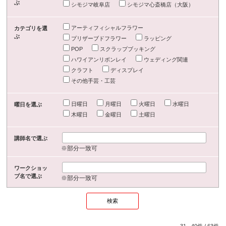
ぶ
シモジマ岐阜店
シモジマ心斎橋店（大阪）
アーティフィシャルフラワー
カテゴリを選
ぶ
プリザーブドフラワー
ラッピング
POP
スクラップブッキング
ハワイアンリボンレイ
ウェディング関連
クラフト
ディスプレイ
その他手芸・工芸
日曜日
月曜日
火曜日
水曜日
曜日を選ぶ
木曜日
金曜日
土曜日
講師名で選ぶ
※部分一致可
ワークショッ
プ名で選ぶ
※部分一致可