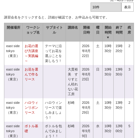
31
-
40
件 /
63
件
講習会名をクリックすると、詳細が確認でき、お申込みも可能です。
開催場所
ワークシ
サブタイト
講師名
開催
曜
開始
終了
残
ョップ名
ル
日時
日
時間
時間
席
▼
east side
お花の選
テーマに沿
2026
土
10時
15時
2
tokyo
び方講座
ってお花を
年8月
30分
20分
（東京）
～実践編
選ぶことを
22日
～
楽しもう！
east side
お花を選
大貫裕
2026
日
10時
13時
3
tokyo
んで作る
美 す
年8月
30分
30分
（東京）
リース
りすと
23日
ん枯れ
ない花
工房
east side
ハロウィ
ハロウィン
杉崎
2026
土
10時
13時
2
tokyo
ンリボン
リースで楽
年8月
30分
30分
（東京）
リース
しみましょ
29日
う！
east side
ボトル基
ボトルを包
杉崎
2026
水
10時
12時
5
tokyo
礎
んでみまし
年9月
30分
00分
（東京）
ょう！！
9日