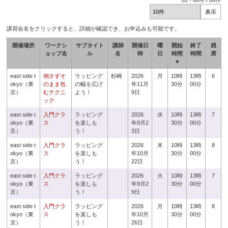
61
-
66
件 /
66
件
講習会名をクリックすると、詳細が確認でき、お申込みも可能です。
開催場所
ワークシ
サブタイト
講師
開催日
曜
開始
終了
残
ョップ名
ル
名
時
日
時間
時間
席
▼
east side t
倒さずそ
ラッピング
杉崎
2026
月
10時
13時
6
okyo（東
のまま包
の幅を広げ
年11月
30分
00分
京）
むテクニ
よう！
9日
ック
east side t
入門クラ
ラッピング
2026
水
10時
13時
7
okyo（東
ス
を楽しも
年9月2
30分
00分
京）
う！
3日
east side t
入門クラ
ラッピング
2026
木
10時
13時
8
okyo（東
ス
を楽しも
年10月
30分
00分
京）
う！
22日
east side t
入門クラ
ラッピング
2026
火
10時
13時
7
okyo（東
ス
を楽しも
年9月2
30分
00分
京）
う！
9日
east side t
入門クラ
ラッピング
2026
月
10時
13時
8
okyo（東
ス
を楽しも
年10月
30分
00分
京）
う！
26日