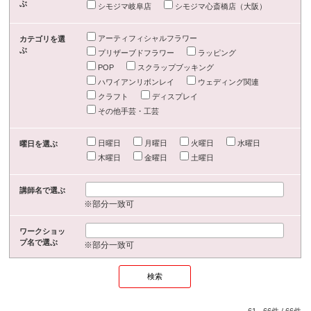
ぶ
シモジマ岐阜店
シモジマ心斎橋店（大阪）
アーティフィシャルフラワー
カテゴリを選
ぶ
プリザーブドフラワー
ラッピング
POP
スクラップブッキング
ハワイアンリボンレイ
ウェディング関連
クラフト
ディスプレイ
その他手芸・工芸
日曜日
月曜日
火曜日
水曜日
曜日を選ぶ
木曜日
金曜日
土曜日
講師名で選ぶ
※部分一致可
ワークショッ
プ名で選ぶ
※部分一致可