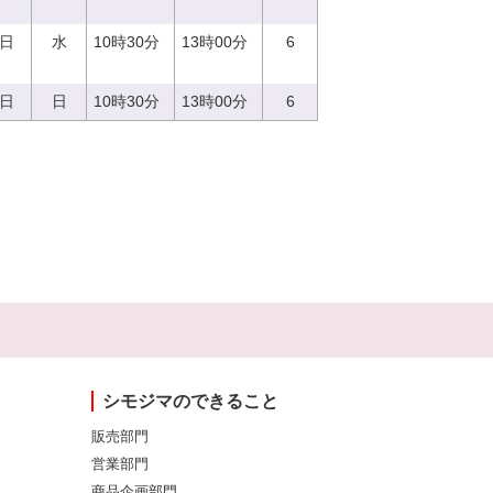
6日
水
10時30分
13時00分
6
3日
日
10時30分
13時00分
6
シモジマのできること
販売部門
営業部門
商品企画部門