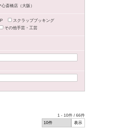
マ心斎橋店（大阪）
P
スクラップブッキング
その他手芸・工芸
1
-
10
件 /
66
件