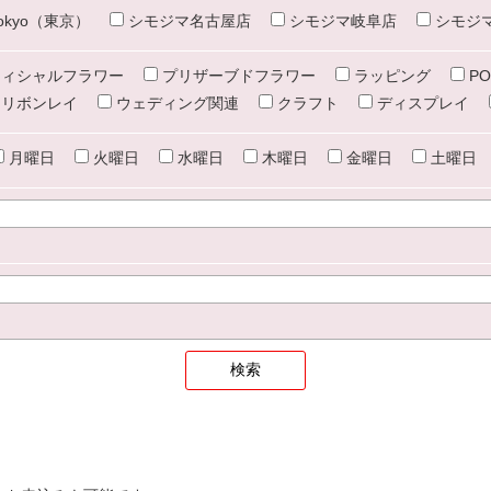
e tokyo（東京）
シモジマ名古屋店
シモジマ岐阜店
シモジ
ィシャルフラワー
プリザーブドフラワー
ラッピング
PO
リボンレイ
ウェディング関連
クラフト
ディスプレイ
月曜日
火曜日
水曜日
木曜日
金曜日
土曜日