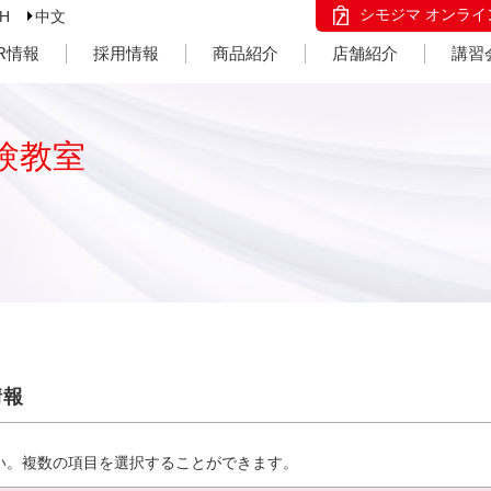
シモジマ オンライ
SH
中文
IR情報
採用情報
商品紹介
店舗紹介
講習
験教室
情報
い。複数の項目を選択することができます。