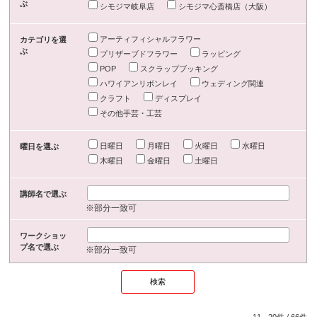
ぶ
シモジマ岐阜店
シモジマ心斎橋店（大阪）
アーティフィシャルフラワー
カテゴリを選
ぶ
プリザーブドフラワー
ラッピング
POP
スクラップブッキング
ハワイアンリボンレイ
ウェディング関連
クラフト
ディスプレイ
その他手芸・工芸
日曜日
月曜日
火曜日
水曜日
曜日を選ぶ
木曜日
金曜日
土曜日
講師名で選ぶ
※部分一致可
ワークショッ
プ名で選ぶ
※部分一致可