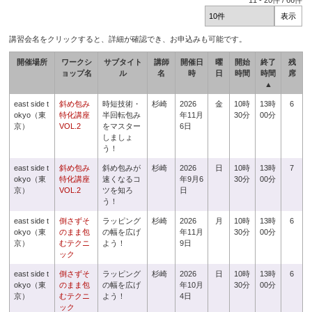
11
-
20
件 /
66
件
講習会名をクリックすると、詳細が確認でき、お申込みも可能です。
開催場所
ワークシ
サブタイト
講師
開催日
曜
開始
終了
残
ョップ名
ル
名
時
日
時間
時間
席
▲
east side t
斜め包み
時短技術・
杉崎
2026
金
10時
13時
6
okyo（東
特化講座
半回転包み
年11月
30分
00分
京）
VOL.2
をマスター
6日
しましょ
う！
east side t
斜め包み
斜め包みが
杉崎
2026
日
10時
13時
7
okyo（東
特化講座
速くなるコ
年9月6
30分
00分
京）
VOL.2
ツを知ろ
日
う！
east side t
倒さずそ
ラッピング
杉崎
2026
月
10時
13時
6
okyo（東
のまま包
の幅を広げ
年11月
30分
00分
京）
むテクニ
よう！
9日
ック
east side t
倒さずそ
ラッピング
杉崎
2026
日
10時
13時
6
okyo（東
のまま包
の幅を広げ
年10月
30分
00分
京）
むテクニ
よう！
4日
ック