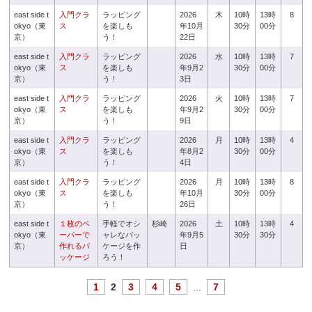
east side t
入門クラ
ラッピング
2026
木
10時
13時
8
okyo（東
ス
を楽しも
年10月
30分
00分
京）
う！
22日
east side t
入門クラ
ラッピング
2026
水
10時
13時
7
okyo（東
ス
を楽しも
年9月2
30分
00分
京）
う！
3日
east side t
入門クラ
ラッピング
2026
火
10時
13時
7
okyo（東
ス
を楽しも
年9月2
30分
00分
京）
う！
9日
east side t
入門クラ
ラッピング
2026
月
10時
13時
4
okyo（東
ス
を楽しも
年8月2
30分
00分
京）
う！
4日
east side t
入門クラ
ラッピング
2026
月
10時
13時
8
okyo（東
ス
を楽しも
年10月
30分
00分
京）
う！
26日
east side t
１枚のペ
手軽でオシ
杉崎
2026
土
10時
13時
4
okyo（東
ーパーで
ャレなパッ
年9月5
30分
30分
京）
作れるパ
ケージを作
日
ッケージ
ろう！
1
2
3
4
5
...
7