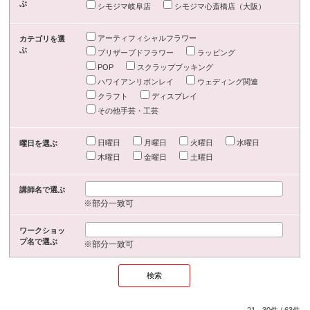
ぶ
シモジマ岐阜店
シモジマ心斎橋店（大阪）
アーティフィシャルフラワー
カテゴリを選
ぶ
プリザーブドフラワー
ラッピング
POP
スクラップブッキング
ハワイアンリボンレイ
ウェディング関連
クラフト
ディスプレイ
その他手芸・工芸
日曜日
月曜日
火曜日
水曜日
曜日を選ぶ
木曜日
金曜日
土曜日
講師名で選ぶ
※部分一致可
ワークショッ
プ名で選ぶ
※部分一致可