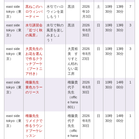
east side
黒ねこのハ
水引でハロ
黒須
2026
土
10時
13時
7
tokyo（東
ロウィンパ
ウィンを楽
年10
30分
30分
京）
ーティー
しもう！
月3日
east side
水引講習会
水引で秋の
黒須
2026
日
10時
13時
3
tokyo（東
「近づく秋
風景を楽し
年8月
30分
30分
京）
の風景」
みましょ
30日
う！
east side
大貫先生の
大貫裕
2026
日
10時
13時
3
tokyo（東
お花を選ん
美 す
年8月
30分
30分
京）
で作るクラ
りすと
23日
ッチブーケ
ん枯れ
（ブートニ
ない花
ア付き）
工房
east side
権藤先生
権藤貴
2026
日
10時
14時
1
tokyo（東
黄色カラー
代子
年8月
30分
00分
京）
のリース
先生
30日
（offic
e hana
801）
east side
権藤先生
権藤貴
2026
日
10時
14時
1
tokyo（東
リメイクで
代子
年8月
30分
00分
京）
作るラウン
先生
30日
ドブーケレ
（offic
ッスン
e hana