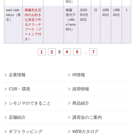
801）
east side
権藤先生店
権藤
2026
日
10時
14時
1
tokyo（東
内のお好き
貴代子
年8月
30分
00分
京）
な造花で作
（offic
30日
るクラッチ
e hana
ブーケ（ブ
801）
ートニア付
き）
1
2
3
4
5
...
7
企業情報
IR情報
CSR・環境
採用情報
シモジマのできること
商品紹介
店舗紹介
講習会のご案内
ギフトラッピング
WEBカタログ