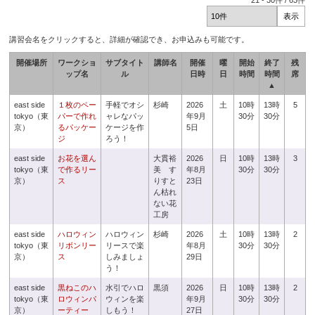
21
-
30
件 /
63
件
講習会名をクリックすると、詳細が確認でき、お申込みも可能です。
開催場所
ワークショ
サブタイト
講師名
開催
曜
開始
終了
残
ップ名
ル
日時
日
時間
時間
席
▲
east side
１枚のペー
手軽でオシ
杉崎
2026
土
10時
13時
5
tokyo（東
パーで作れ
ャレなパッ
年9月
30分
30分
京）
るパッケー
ケージを作
5日
ジ
ろう！
east side
お花を選ん
大貫裕
2026
日
10時
13時
3
tokyo（東
で作るリー
美 す
年8月
30分
30分
京）
ス
りすと
23日
ん枯れ
ない花
工房
east side
ハロウィン
ハロウィン
杉崎
2026
土
10時
13時
2
tokyo（東
リボンリー
リースで楽
年8月
30分
30分
京）
ス
しみましょ
29日
う！
east side
黒ねこのハ
水引でハロ
黒須
2026
日
10時
13時
2
tokyo（東
ロウィンパ
ウィンを楽
年9月
30分
30分
京）
ーティー
しもう！
27日