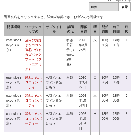
11
-
20
件 /
63
件
講習会名をクリックすると、詳細が確認でき、お申込みも可能です。
開催場所
ワークショ
サブタイト
講師
開催
曜
開始
終了
残
ップ名
ル
名 ▲
日時
日
時間
時間
席
east side t
店内のお好
甲斐
2026
火
10時
14時
1
okyo（東
きなカゴ＆
田祥
年8月
30分
00分
京）
造花で作る
子 (R
25日
カゴバック
osett
ブーケ（ブ
a主
ート二ア付
催)
き）
east side t
黒ねこのハ
水引でハロ
黒須
2026
日
10時
13時
2
okyo（東
ロウィンパ
ウィンを楽
年9月
30分
30分
京）
ーティー
しもう！
27日
east side t
黒ねこのハ
水引でハロ
黒須
2026
土
10時
13時
7
okyo（東
ロウィンパ
ウィンを楽
年10
30分
30分
京）
ーティー
しもう！
月3日
east side t
黒ねこのハ
水引でハロ
黒須
2026
水
13時
16時
8
okyo（東
ロウィンパ
ウィンを楽
年10
00分
00分
京）
ーティー
しもう！
月14
日