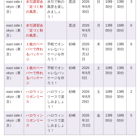
east side t
水引講習会
水引で秋の
黒須
2026
日
10時
13時
3
okyo（東
「近づく秋
風景を楽し
年8月
30分
30分
京）
の風景」
みましょ
30日
う！
east side t
水引講習会
黒須
2026
月
13時
16時
6
okyo（東
「近づく秋
年9月
00分
00分
京）
の風景」
7日
east side t
１枚のペー
手軽でオシ
杉崎
2026
木
10時
13時
6
okyo（東
パーで作れ
ャレなパッ
年11
30分
30分
京）
るパッケー
ケージを作
月12
ジ
ろう！
日
east side t
１枚のペー
手軽でオシ
杉崎
2026
土
10時
13時
5
okyo（東
パーで作れ
ャレなパッ
年9月
30分
30分
京）
るパッケー
ケージを作
5日
ジ
ろう！
east side t
ハロウィン
ハロウィン
杉崎
2026
土
10時
13時
2
okyo（東
リボンリー
リースで楽
年8月
30分
30分
京）
ス
しみましょ
29日
う！
east side t
ハロウィン
ハロウィン
杉崎
2026
金
13時
16時
5
okyo（東
リボンリー
リースで楽
年10
00分
00分
京）
ス
しみましょ
月2日
う！