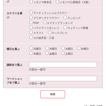
ぶ
シモジマ岐阜店
シモジマ心斎橋店（大阪）
アーティフィシャルフラワー
カテゴリを選
ぶ
プリザーブドフラワー
ラッピング
POP
スクラップブッキング
ハワイアンリボンレイ
ウェディング関連
クラフト
ディスプレイ
その他手芸・工芸
日曜日
月曜日
火曜日
水曜日
曜日を選ぶ
木曜日
金曜日
土曜日
講師名で選ぶ
※部分一致可
ワークショッ
プ名で選ぶ
※部分一致可