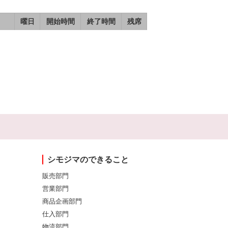
曜日
開始時間
終了時間
残席
シモジマのできること
販売部門
営業部門
商品企画部門
仕入部門
物流部門