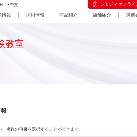
シモジマ オンライ
SH
中文
IR情報
採用情報
商品紹介
店舗紹介
講習
験教室
情報
い。複数の項目を選択することができます。