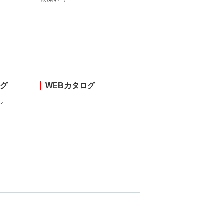
ング
WEBカタログ
し