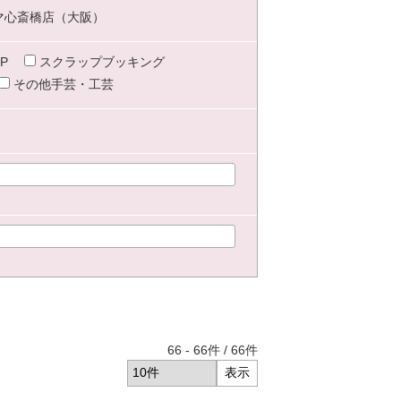
マ心斎橋店（大阪）
P
スクラップブッキング
その他手芸・工芸
66
-
66
件 /
66
件