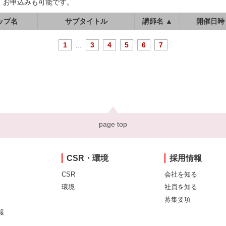
、お申込みも可能です。
ップ名
サブタイトル
講師名 ▲
開催日時
1
...
3
4
5
6
7
page top
CSR・環境
採用情報
CSR
会社を知る
環境
社員を知る
募集要項
報