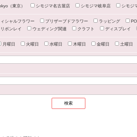
e tokyo（東京）
シモジマ名古屋店
シモジマ岐阜店
シモジ
ィシャルフラワー
プリザーブドフラワー
ラッピング
PO
リボンレイ
ウェディング関連
クラフト
ディスプレイ
月曜日
火曜日
水曜日
木曜日
金曜日
土曜日