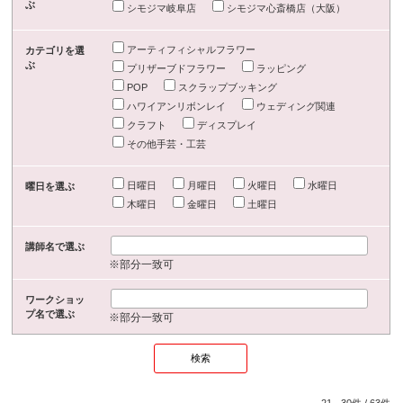
ぶ
シモジマ岐阜店
シモジマ心斎橋店（大阪）
アーティフィシャルフラワー
カテゴリを選
ぶ
プリザーブドフラワー
ラッピング
POP
スクラップブッキング
ハワイアンリボンレイ
ウェディング関連
クラフト
ディスプレイ
その他手芸・工芸
日曜日
月曜日
火曜日
水曜日
曜日を選ぶ
木曜日
金曜日
土曜日
講師名で選ぶ
※部分一致可
ワークショッ
プ名で選ぶ
※部分一致可