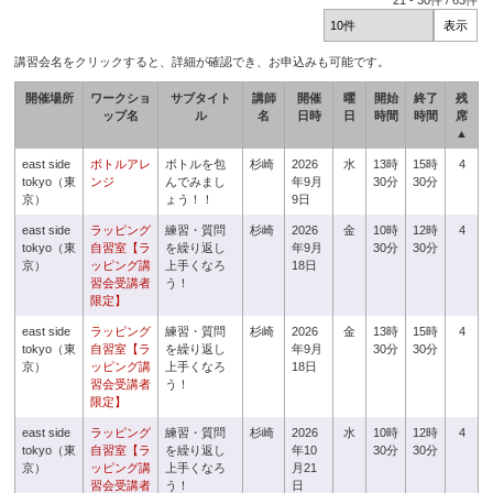
21
-
30
件 /
63
件
講習会名をクリックすると、詳細が確認でき、お申込みも可能です。
開催場所
ワークショ
サブタイト
講師
開催
曜
開始
終了
残
ップ名
ル
名
日時
日
時間
時間
席
▲
east side
ボトルアレ
ボトルを包
杉崎
2026
水
13時
15時
4
tokyo（東
ンジ
んでみまし
年9月
30分
30分
京）
ょう！！
9日
east side
ラッピング
練習・質問
杉崎
2026
金
10時
12時
4
tokyo（東
自習室【ラ
を繰り返し
年9月
30分
30分
京）
ッピング講
上手くなろ
18日
習会受講者
う！
限定】
east side
ラッピング
練習・質問
杉崎
2026
金
13時
15時
4
tokyo（東
自習室【ラ
を繰り返し
年9月
30分
30分
京）
ッピング講
上手くなろ
18日
習会受講者
う！
限定】
east side
ラッピング
練習・質問
杉崎
2026
水
10時
12時
4
tokyo（東
自習室【ラ
を繰り返し
年10
30分
30分
京）
ッピング講
上手くなろ
月21
習会受講者
う！
日