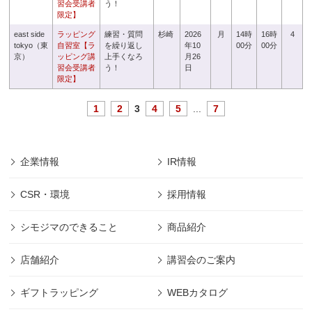
習会受講者
う！
限定】
east side
ラッピング
練習・質問
杉崎
2026
月
14時
16時
4
tokyo（東
自習室【ラ
を繰り返し
年10
00分
00分
京）
ッピング講
上手くなろ
月26
習会受講者
う！
日
限定】
1
2
3
4
5
...
7
企業情報
IR情報
CSR・環境
採用情報
シモジマのできること
商品紹介
店舗紹介
講習会のご案内
ギフトラッピング
WEBカタログ