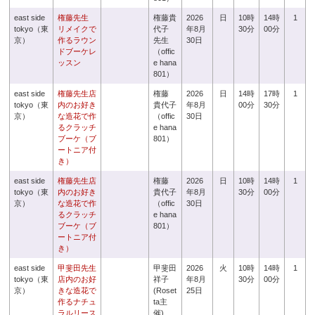
east side
権藤先生
権藤貴
2026
日
10時
14時
1
tokyo（東
リメイクで
代子
年8月
30分
00分
京）
作るラウン
先生
30日
ドブーケレ
（offic
ッスン
e hana
801）
east side
権藤先生店
権藤
2026
日
14時
17時
1
tokyo（東
内のお好き
貴代子
年8月
00分
30分
京）
な造花で作
（offic
30日
るクラッチ
e hana
ブーケ（ブ
801）
ートニア付
き）
east side
権藤先生店
権藤
2026
日
10時
14時
1
tokyo（東
内のお好き
貴代子
年8月
30分
00分
京）
な造花で作
（offic
30日
るクラッチ
e hana
ブーケ（ブ
801）
ートニア付
き）
east side
甲斐田先生
甲斐田
2026
火
10時
14時
1
tokyo（東
店内のお好
祥子
年8月
30分
00分
京）
きな造花で
(Roset
25日
作るナチュ
ta主
ラルリース
催)