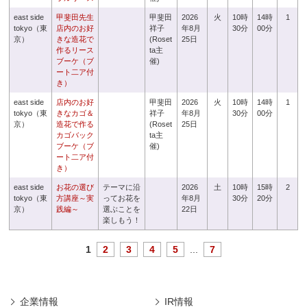
east side
甲斐田先生
甲斐田
2026
火
10時
14時
1
tokyo（東
店内のお好
祥子
年8月
30分
00分
京）
きな造花で
(Roset
25日
作るリース
ta主
ブーケ（ブ
催)
ート二ア付
き）
east side
店内のお好
甲斐田
2026
火
10時
14時
1
tokyo（東
きなカゴ＆
祥子
年8月
30分
00分
京）
造花で作る
(Roset
25日
カゴバック
ta主
ブーケ（ブ
催)
ート二ア付
き）
east side
お花の選び
テーマに沿
2026
土
10時
15時
2
tokyo（東
方講座～実
ってお花を
年8月
30分
20分
京）
践編～
選ぶことを
22日
楽しもう！
1
2
3
4
5
...
7
企業情報
IR情報