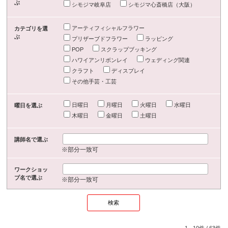
ぶ
シモジマ岐阜店
シモジマ心斎橋店（大阪）
アーティフィシャルフラワー
カテゴリを選
ぶ
プリザーブドフラワー
ラッピング
POP
スクラップブッキング
ハワイアンリボンレイ
ウェディング関連
クラフト
ディスプレイ
その他手芸・工芸
日曜日
月曜日
火曜日
水曜日
曜日を選ぶ
木曜日
金曜日
土曜日
講師名で選ぶ
※部分一致可
ワークショッ
プ名で選ぶ
※部分一致可