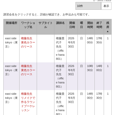
1
-
10
件 /
63
件
講習会名をクリックすると、詳細が確認でき、お申込みも可能です。
開催場所
ワークショ
サブタイト
講師名
開催
曜
開始
終了
残
ップ名
ル
日時
日
時間
時間
席
▲
east side
権藤先生
権藤貴
2026
日
14時
17時
1
tokyo（東
黄色カラー
代子
年8月
00分
30分
京）
のリース
先生
30日
（offic
e hana
801）
east side
権藤先生
権藤貴
2026
日
10時
14時
1
tokyo（東
黄色カラー
代子
年8月
30分
00分
京）
のリース
先生
30日
（offic
e hana
801）
east side
権藤先生
権藤貴
2026
日
14時
17時
1
tokyo（東
リメイクで
代子
年8月
00分
30分
京）
作るラウン
先生
30日
ドブーケレ
（offic
ッスン
e hana
801）