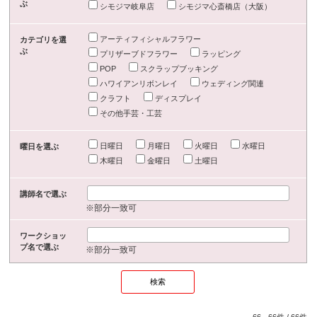
ぶ
シモジマ岐阜店
シモジマ心斎橋店（大阪）
アーティフィシャルフラワー
カテゴリを選
ぶ
プリザーブドフラワー
ラッピング
POP
スクラップブッキング
ハワイアンリボンレイ
ウェディング関連
クラフト
ディスプレイ
その他手芸・工芸
日曜日
月曜日
火曜日
水曜日
曜日を選ぶ
木曜日
金曜日
土曜日
講師名で選ぶ
※部分一致可
ワークショッ
プ名で選ぶ
※部分一致可