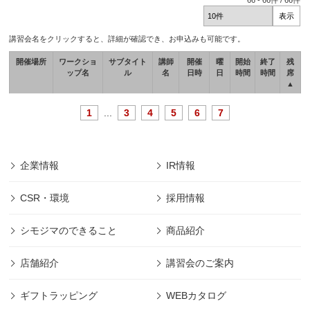
66
-
66
件 /
66
件
講習会名をクリックすると、詳細が確認でき、お申込みも可能です。
開催場所
ワークショ
サブタイト
講師
開催
曜
開始
終了
残
ップ名
ル
名
日時
日
時間
時間
席
▲
1
...
3
4
5
6
7
企業情報
IR情報
CSR・環境
採用情報
シモジマのできること
商品紹介
店舗紹介
講習会のご案内
ギフトラッピング
WEBカタログ