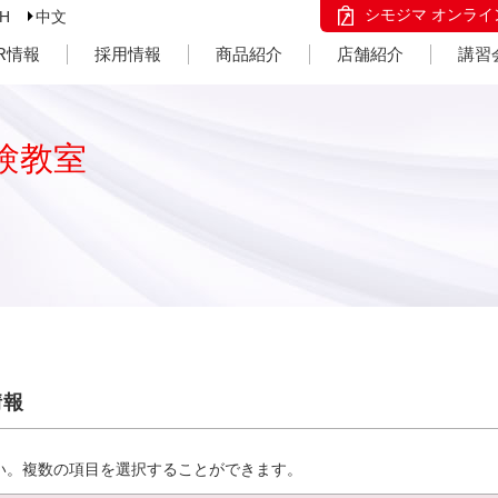
シモジマ オンライ
SH
中文
IR情報
採用情報
商品紹介
店舗紹介
講習
験教室
情報
い。複数の項目を選択することができます。