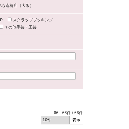
マ心斎橋店（大阪）
P
スクラップブッキング
その他手芸・工芸
66
-
66
件 /
66
件