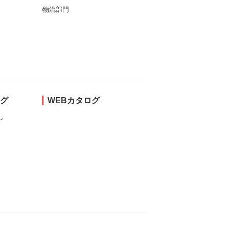
物流部門
ング
WEBカタログ
し