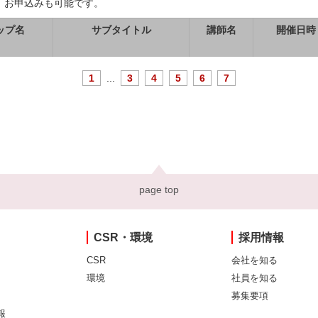
、お申込みも可能です。
ップ名
サブタイトル
講師名
開催日時
1
...
3
4
5
6
7
page top
CSR・環境
採用情報
CSR
会社を知る
環境
社員を知る
募集要項
報