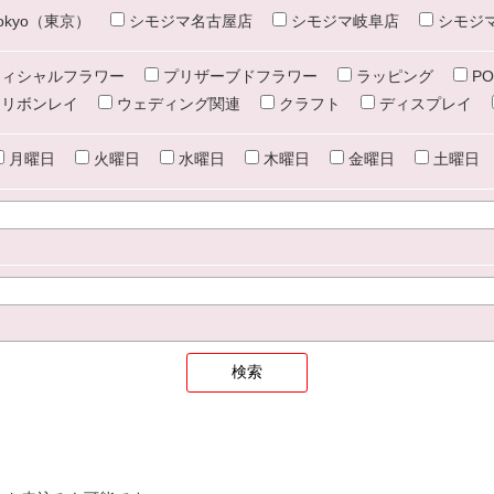
e tokyo（東京）
シモジマ名古屋店
シモジマ岐阜店
シモジ
ィシャルフラワー
プリザーブドフラワー
ラッピング
PO
リボンレイ
ウェディング関連
クラフト
ディスプレイ
月曜日
火曜日
水曜日
木曜日
金曜日
土曜日