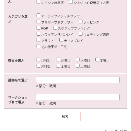
ぶ
シモジマ岐阜店
シモジマ心斎橋店（大阪）
アーティフィシャルフラワー
カテゴリを選
ぶ
プリザーブドフラワー
ラッピング
POP
スクラップブッキング
ハワイアンリボンレイ
ウェディング関連
クラフト
ディスプレイ
その他手芸・工芸
日曜日
月曜日
火曜日
水曜日
曜日を選ぶ
木曜日
金曜日
土曜日
講師名で選ぶ
※部分一致可
ワークショッ
プ名で選ぶ
※部分一致可