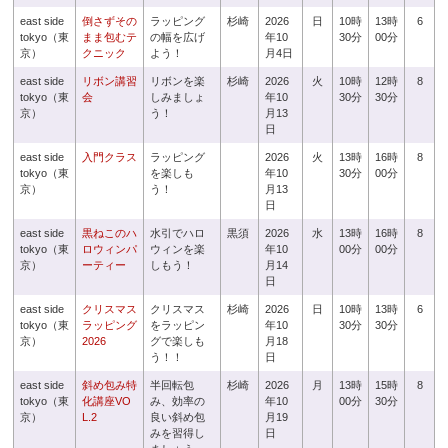
east side
倒さずその
ラッピング
杉崎
2026
日
10時
13時
6
tokyo（東
まま包むテ
の幅を広げ
年10
30分
00分
京）
クニック
よう！
月4日
east side
リボン講習
リボンを楽
杉崎
2026
火
10時
12時
8
tokyo（東
会
しみましょ
年10
30分
30分
京）
う！
月13
日
east side
入門クラス
ラッピング
2026
火
13時
16時
8
tokyo（東
を楽しも
年10
30分
00分
京）
う！
月13
日
east side
黒ねこのハ
水引でハロ
黒須
2026
水
13時
16時
8
tokyo（東
ロウィンパ
ウィンを楽
年10
00分
00分
京）
ーティー
しもう！
月14
日
east side
クリスマス
クリスマス
杉崎
2026
日
10時
13時
6
tokyo（東
ラッピング
をラッピン
年10
30分
30分
京）
2026
グで楽しも
月18
う！！
日
east side
斜め包み特
半回転包
杉崎
2026
月
13時
15時
8
tokyo（東
化講座VO
み、効率の
年10
00分
30分
京）
L.2
良い斜め包
月19
みを習得し
日