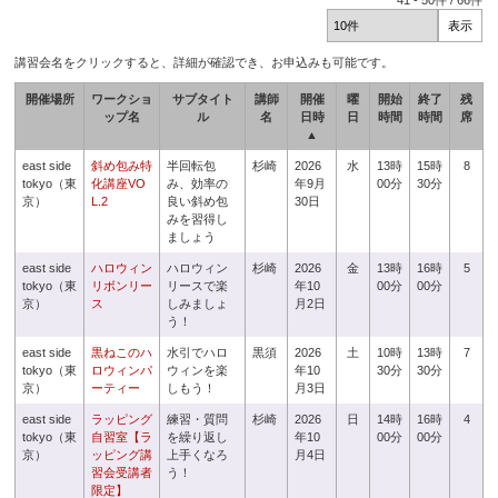
41
-
50
件 /
66
件
講習会名をクリックすると、詳細が確認でき、お申込みも可能です。
開催場所
ワークショ
サブタイト
講師
開催
曜
開始
終了
残
ップ名
ル
名
日時
日
時間
時間
席
▲
east side
斜め包み特
半回転包
杉崎
2026
水
13時
15時
8
tokyo（東
化講座VO
み、効率の
年9月
00分
30分
京）
L.2
良い斜め包
30日
みを習得し
ましょう
east side
ハロウィン
ハロウィン
杉崎
2026
金
13時
16時
5
tokyo（東
リボンリー
リースで楽
年10
00分
00分
京）
ス
しみましょ
月2日
う！
east side
黒ねこのハ
水引でハロ
黒須
2026
土
10時
13時
7
tokyo（東
ロウィンパ
ウィンを楽
年10
30分
30分
京）
ーティー
しもう！
月3日
east side
ラッピング
練習・質問
杉崎
2026
日
14時
16時
4
tokyo（東
自習室【ラ
を繰り返し
年10
00分
00分
京）
ッピング講
上手くなろ
月4日
習会受講者
う！
限定】