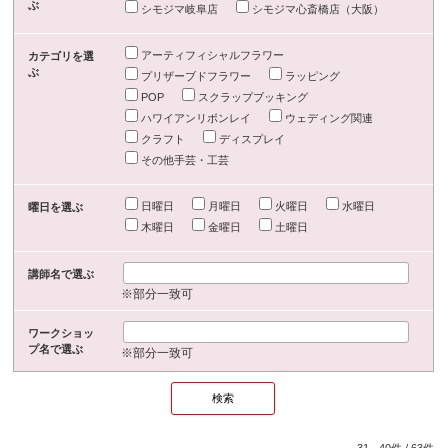
ぶ
シモジマ岐阜店
シモジマ心斎橋店（大阪）
アーティフィシャルフラワー
カテゴリを選
ぶ
プリザーブドフラワー
ラッピング
POP
スクラップブッキング
ハワイアンリボンレイ
ウェディング関連
クラフト
ディスプレイ
その他手芸・工芸
日曜日
月曜日
火曜日
水曜日
曜日を選ぶ
木曜日
金曜日
土曜日
講師名で選ぶ
※部分一致可
ワークショッ
プ名で選ぶ
※部分一致可