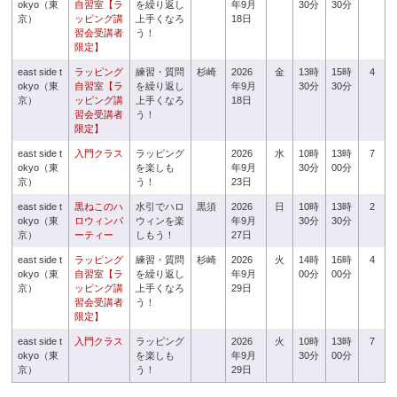
okyo（東
自習室【ラ
を繰り返し
年9月
30分
30分
京）
ッピング講
上手くなろ
18日
習会受講者
う！
限定】
east side t
ラッピング
練習・質問
杉崎
2026
金
13時
15時
4
okyo（東
自習室【ラ
を繰り返し
年9月
30分
30分
京）
ッピング講
上手くなろ
18日
習会受講者
う！
限定】
east side t
入門クラス
ラッピング
2026
水
10時
13時
7
okyo（東
を楽しも
年9月
30分
00分
京）
う！
23日
east side t
黒ねこのハ
水引でハロ
黒須
2026
日
10時
13時
2
okyo（東
ロウィンパ
ウィンを楽
年9月
30分
30分
京）
ーティー
しもう！
27日
east side t
ラッピング
練習・質問
杉崎
2026
火
14時
16時
4
okyo（東
自習室【ラ
を繰り返し
年9月
00分
00分
京）
ッピング講
上手くなろ
29日
習会受講者
う！
限定】
east side t
入門クラス
ラッピング
2026
火
10時
13時
7
okyo（東
を楽しも
年9月
30分
00分
京）
う！
29日