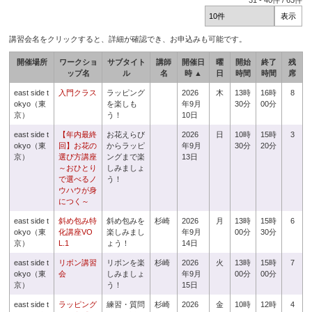
31
-
40
件 /
63
件
講習会名をクリックすると、詳細が確認でき、お申込みも可能です。
開催場所
ワークショ
サブタイト
講師
開催日
曜
開始
終了
残
ップ名
ル
名
時 ▲
日
時間
時間
席
east side t
入門クラス
ラッピング
2026
木
13時
16時
8
okyo（東
を楽しも
年9月
30分
00分
京）
う！
10日
east side t
【年内最終
お花えらび
2026
日
10時
15時
3
okyo（東
回】お花の
からラッピ
年9月
30分
20分
京）
選び方講座
ングまで楽
13日
～おひとり
しみましょ
で選べるノ
う！
ウハウが身
につく～
east side t
斜め包み特
斜め包みを
杉崎
2026
月
13時
15時
6
okyo（東
化講座VO
楽しみまし
年9月
00分
30分
京）
L.1
ょう！
14日
east side t
リボン講習
リボンを楽
杉崎
2026
火
13時
15時
7
okyo（東
会
しみましょ
年9月
00分
00分
京）
う！
15日
east side t
ラッピング
練習・質問
杉崎
2026
金
10時
12時
4