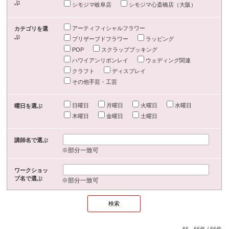
ぶ
シモジマ岐阜店
シモジマ心斎橋店（大阪）
アーティフィシャルフラワー
カテゴリを選
ぶ
プリザーブドフラワー
ラッピング
POP
スクラップブッキング
ハワイアンリボンレイ
ウェディング関連
クラフト
ディスプレイ
その他手芸・工芸
日曜日
月曜日
火曜日
水曜日
曜日を選ぶ
木曜日
金曜日
土曜日
講師名で選ぶ
※部分一致可
ワークショッ
プ名で選ぶ
※部分一致可