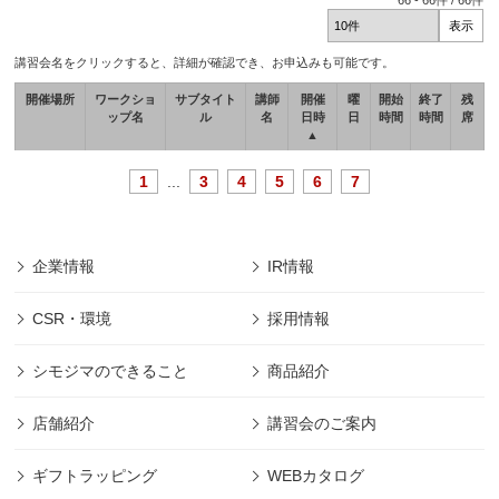
66
-
66
件 /
66
件
講習会名をクリックすると、詳細が確認でき、お申込みも可能です。
開催場所
ワークショ
サブタイト
講師
開催
曜
開始
終了
残
ップ名
ル
名
日時
日
時間
時間
席
▲
1
...
3
4
5
6
7
企業情報
IR情報
CSR・環境
採用情報
シモジマのできること
商品紹介
店舗紹介
講習会のご案内
ギフトラッピング
WEBカタログ