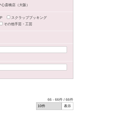
マ心斎橋店（大阪）
P
スクラップブッキング
その他手芸・工芸
66
-
66
件 /
66
件