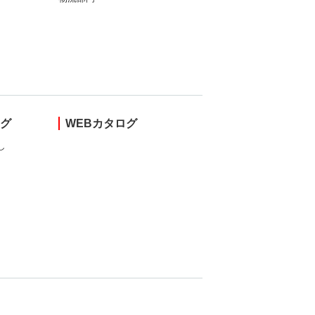
ング
WEBカタログ
し