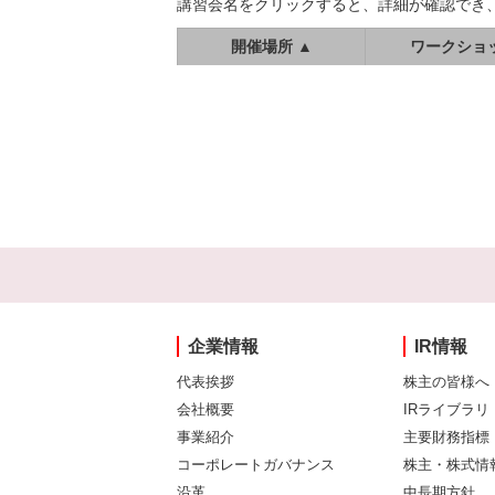
講習会名をクリックすると、詳細が確認でき
開催場所 ▲
ワークショ
企業情報
IR情報
代表挨拶
株主の皆様へ
会社概要
IRライブラリ
事業紹介
主要財務指標
コーポレートガバナンス
株主・株式情
沿革
中長期方針