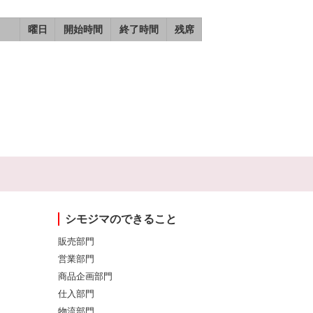
曜日
開始時間
終了時間
残席
シモジマのできること
販売部門
営業部門
商品企画部門
仕入部門
物流部門