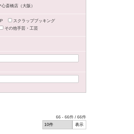
マ心斎橋店（大阪）
P
スクラップブッキング
その他手芸・工芸
66
-
66
件 /
66
件