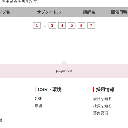
、お申込みも可能です。
ップ名
サブタイトル
講師名
開催日時
1
...
3
4
5
6
7
page top
CSR・環境
採用情報
CSR
会社を知る
環境
社員を知る
募集要項
報