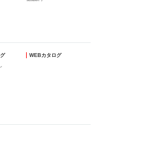
ング
WEBカタログ
し