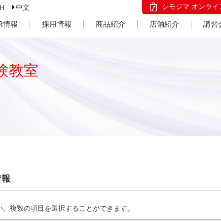
シモジマ オンライ
SH
中文
IR情報
採用情報
商品紹介
店舗紹介
講習
験教室
情報
い。複数の項目を選択することができます。