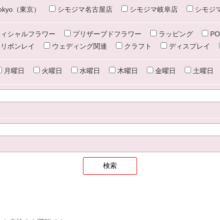
e tokyo（東京）
シモジマ名古屋店
シモジマ岐阜店
シモジ
ィシャルフラワー
プリザーブドフラワー
ラッピング
PO
リボンレイ
ウェディング関連
クラフト
ディスプレイ
月曜日
火曜日
水曜日
木曜日
金曜日
土曜日