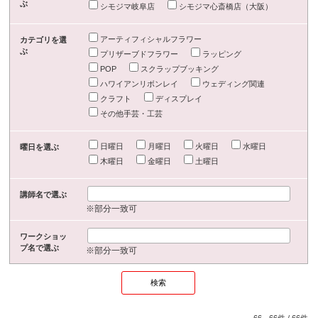
ぶ
シモジマ岐阜店
シモジマ心斎橋店（大阪）
アーティフィシャルフラワー
カテゴリを選
ぶ
プリザーブドフラワー
ラッピング
POP
スクラップブッキング
ハワイアンリボンレイ
ウェディング関連
クラフト
ディスプレイ
その他手芸・工芸
日曜日
月曜日
火曜日
水曜日
曜日を選ぶ
木曜日
金曜日
土曜日
講師名で選ぶ
※部分一致可
ワークショッ
プ名で選ぶ
※部分一致可