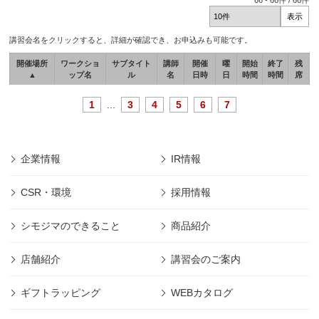
66
-
66
件 /
66
件
講習会名をクリックすると、詳細が確認でき、お申込みも可能です。
開催場所
ワークショ
サブタイト
講師
開催
曜
開始
終了
残
▲
ップ名
ル
名
日時
日
時間
時間
席
1
...
3
4
5
6
7
企業情報
IR情報
CSR・環境
採用情報
シモジマのできること
商品紹介
店舗紹介
講習会のご案内
ギフトラッピング
WEBカタログ