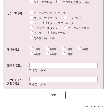
ぶ
シモジマ岐阜店
シモジマ心斎橋店（大阪）
アーティフィシャルフラワー
カテゴリを選
ぶ
プリザーブドフラワー
ラッピング
POP
スクラップブッキング
ハワイアンリボンレイ
ウェディング関連
クラフト
ディスプレイ
その他手芸・工芸
日曜日
月曜日
火曜日
水曜日
曜日を選ぶ
木曜日
金曜日
土曜日
講師名で選ぶ
※部分一致可
ワークショッ
プ名で選ぶ
※部分一致可