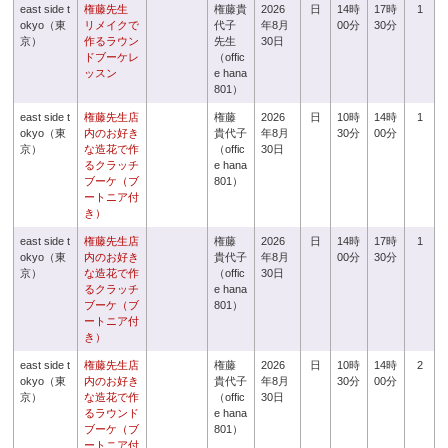
east side t
権藤先生
権藤貴
2026
日
14時
17時
1
okyo（東
リメイクで
代子
年8月
00分
30分
京）
作るラウン
先生
30日
ドブーケレ
（offic
ッスン
e hana
801）
east side t
権藤先生店
権藤
2026
日
10時
14時
1
okyo（東
内のお好き
貴代子
年8月
30分
00分
京）
な造花で作
（offic
30日
るクラッチ
e hana
ブーケ（ブ
801）
ートニア付
き）
east side t
権藤先生店
権藤
2026
日
14時
17時
1
okyo（東
内のお好き
貴代子
年8月
00分
30分
京）
な造花で作
（offic
30日
るクラッチ
e hana
ブーケ（ブ
801）
ートニア付
き）
east side t
権藤先生店
権藤
2026
日
10時
14時
2
okyo（東
内のお好き
貴代子
年8月
30分
00分
京）
な造花で作
（offic
30日
るラウンド
e hana
ブーケ（ブ
801）
ートニア付