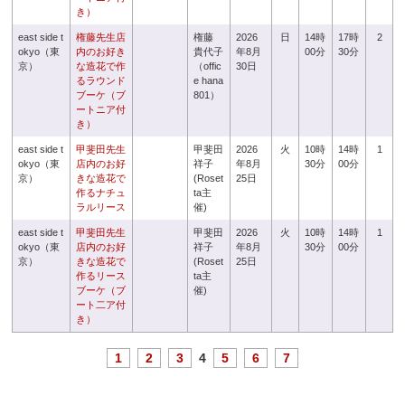
き）
east side t
権藤先生店
権藤
2026
日
14時
17時
2
okyo（東
内のお好き
貴代子
年8月
00分
30分
京）
な造花で作
（offic
30日
るラウンド
e hana
ブーケ（ブ
801）
ートニア付
き）
east side t
甲斐田先生
甲斐田
2026
火
10時
14時
1
okyo（東
店内のお好
祥子
年8月
30分
00分
京）
きな造花で
(Roset
25日
作るナチュ
ta主
ラルリース
催)
east side t
甲斐田先生
甲斐田
2026
火
10時
14時
1
okyo（東
店内のお好
祥子
年8月
30分
00分
京）
きな造花で
(Roset
25日
作るリース
ta主
ブーケ（ブ
催)
ート二ア付
き）
1
2
3
4
5
6
7