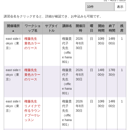
31
-
40
件 /
66
件
講習会名をクリックすると、詳細が確認でき、お申込みも可能です。
開催場所
ワークショ
サブタイ
講師名
開催日
曜
開始
終了
残
▲
ップ名
トル
時
日
時間
時間
席
east side t
権藤先生
権藤貴
2026
日
10時
14時
1
okyo（東
黄色カラー
代子
年8月
30分
00分
京）
のリース
先生
30日
（offic
e hana
801）
east side t
権藤先生
権藤貴
2026
日
14時
17時
1
okyo（東
黄色カラー
代子
年8月
00分
30分
京）
のリース
先生
30日
（offic
e hana
801）
east side t
権藤先生
権藤貴
2026
日
10時
14時
1
okyo（東
リメイクで
代子
年8月
30分
00分
京）
作るラウン
先生
30日
ドブーケレ
（offic
ッスン
e hana
801）