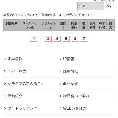
66
-
66
件 /
66
件
講習会名をクリックすると、詳細が確認でき、お申込みも可能です。
開催場所
ワークショ
サブタイト
講師
開催
曜
開始
終了
残
ップ名
ル ▲
名
日時
日
時間
時間
席
1
...
3
4
5
6
7
企業情報
IR情報
CSR・環境
採用情報
シモジマのできること
商品紹介
店舗紹介
講習会のご案内
ギフトラッピング
WEBカタログ