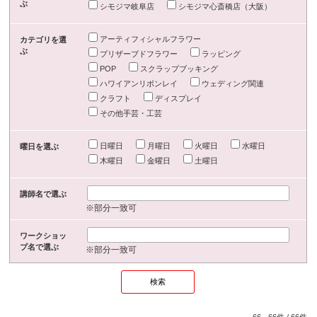
ぶ
シモジマ岐阜店
シモジマ心斎橋店（大阪）
アーティフィシャルフラワー
カテゴリを選
ぶ
プリザーブドフラワー
ラッピング
POP
スクラップブッキング
ハワイアンリボンレイ
ウェディング関連
クラフト
ディスプレイ
その他手芸・工芸
日曜日
月曜日
火曜日
水曜日
曜日を選ぶ
木曜日
金曜日
土曜日
講師名で選ぶ
※部分一致可
ワークショッ
プ名で選ぶ
※部分一致可