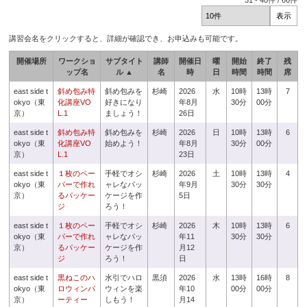
31
-
40
件 /
66
件
講習会名をクリックすると、詳細が確認でき、お申込みも可能です。
開催場所
ワークショ
サブタイト
講師
開催日
曜
開始
終了
残
ップ名
ル ▲
名
時
日
時間
時間
席
east side t
斜め包み特
斜め包みを
杉崎
2026
水
10時
13時
7
okyo（東
化講座VO
好きになり
年8月
30分
00分
京）
L.1
ましょう！
26日
east side t
斜め包み特
斜め包みを
杉崎
2026
日
10時
13時
6
okyo（東
化講座VO
始めよう！
年8月
30分
00分
京）
L.1
23日
east side t
１枚のペー
手軽でオシ
杉崎
2026
土
10時
13時
4
okyo（東
パーで作れ
ャレなパッ
年9月
30分
30分
京）
るパッケー
ケージを作
5日
ジ
ろう！
east side t
１枚のペー
手軽でオシ
杉崎
2026
木
10時
13時
6
okyo（東
パーで作れ
ャレなパッ
年11
30分
30分
京）
るパッケー
ケージを作
月12
ジ
ろう！
日
east side t
黒ねこのハ
水引でハロ
黒須
2026
水
13時
16時
8
okyo（東
ロウィンパ
ウィンを楽
年10
00分
00分
京）
ーティー
しもう！
月14