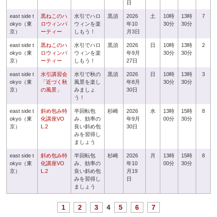
日
east side t
黒ねこのハ
水引でハロ
黒須
2026
土
10時
13時
7
okyo（東
ロウィンパ
ウィンを楽
年10
30分
30分
京）
ーティー
しもう！
月3日
east side t
黒ねこのハ
水引でハロ
黒須
2026
日
10時
13時
2
okyo（東
ロウィンパ
ウィンを楽
年9月
30分
30分
京）
ーティー
しもう！
27日
east side t
水引講習会
水引で秋の
黒須
2026
日
10時
13時
3
okyo（東
「近づく秋
風景を楽し
年8月
30分
30分
京）
の風景」
みましょ
30日
う！
east side t
斜め包み特
半回転包
杉崎
2026
水
13時
15時
8
okyo（東
化講座VO
み、効率の
年9月
00分
30分
京）
L.2
良い斜め包
30日
みを習得し
ましょう
east side t
斜め包み特
半回転包
杉崎
2026
月
13時
15時
8
okyo（東
化講座VO
み、効率の
年10
00分
30分
京）
L.2
良い斜め包
月19
みを習得し
日
ましょう
1
2
3
4
5
6
7