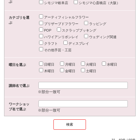
ぶ
シモジマ岐阜店
シモジマ心斎橋店（大阪）
アーティフィシャルフラワー
カテゴリを選
ぶ
プリザーブドフラワー
ラッピング
POP
スクラップブッキング
ハワイアンリボンレイ
ウェディング関連
クラフト
ディスプレイ
その他手芸・工芸
日曜日
月曜日
火曜日
水曜日
曜日を選ぶ
木曜日
金曜日
土曜日
講師名で選ぶ
※部分一致可
ワークショッ
プ名で選ぶ
※部分一致可