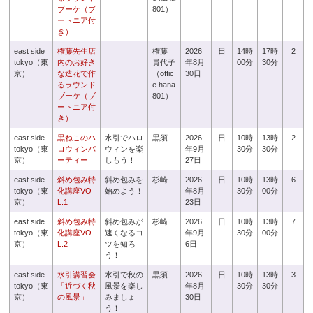
ブーケ（ブ
801）
ートニア付
き）
east side
権藤先生店
権藤
2026
日
14時
17時
2
tokyo（東
内のお好き
貴代子
年8月
00分
30分
京）
な造花で作
（offic
30日
るラウンド
e hana
ブーケ（ブ
801）
ートニア付
き）
east side
黒ねこのハ
水引でハロ
黒須
2026
日
10時
13時
2
tokyo（東
ロウィンパ
ウィンを楽
年9月
30分
30分
京）
ーティー
しもう！
27日
east side
斜め包み特
斜め包みを
杉崎
2026
日
10時
13時
6
tokyo（東
化講座VO
始めよう！
年8月
30分
00分
京）
L.1
23日
east side
斜め包み特
斜め包みが
杉崎
2026
日
10時
13時
7
tokyo（東
化講座VO
速くなるコ
年9月
30分
00分
京）
L.2
ツを知ろ
6日
う！
east side
水引講習会
水引で秋の
黒須
2026
日
10時
13時
3
tokyo（東
「近づく秋
風景を楽し
年8月
30分
30分
京）
の風景」
みましょ
30日
う！