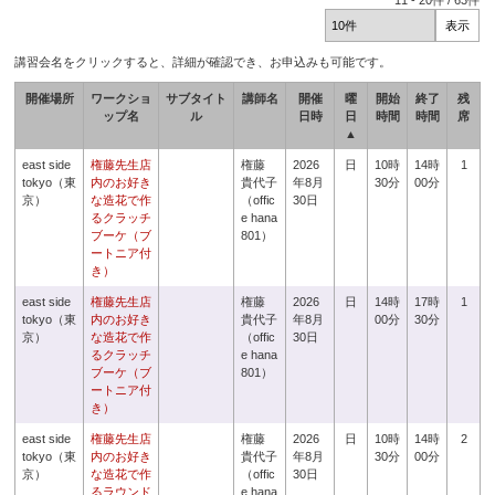
11
-
20
件 /
63
件
講習会名をクリックすると、詳細が確認でき、お申込みも可能です。
開催場所
ワークショ
サブタイト
講師名
開催
曜
開始
終了
残
ップ名
ル
日時
日
時間
時間
席
▲
east side
権藤先生店
権藤
2026
日
10時
14時
1
tokyo（東
内のお好き
貴代子
年8月
30分
00分
京）
な造花で作
（offic
30日
るクラッチ
e hana
ブーケ（ブ
801）
ートニア付
き）
east side
権藤先生店
権藤
2026
日
14時
17時
1
tokyo（東
内のお好き
貴代子
年8月
00分
30分
京）
な造花で作
（offic
30日
るクラッチ
e hana
ブーケ（ブ
801）
ートニア付
き）
east side
権藤先生店
権藤
2026
日
10時
14時
2
tokyo（東
内のお好き
貴代子
年8月
30分
00分
京）
な造花で作
（offic
30日
るラウンド
e hana