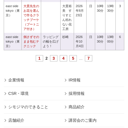
east side
大貫先生の
大貫裕
2026
日
10時
13時
3
tokyo（東
お花を選ん
美 す
年8月
30分
30分
京）
で作るクラ
りすと
23日
ッチブーケ
ん枯れ
（ブートニ
ない花
ア付き）
工房
east side
倒さずその
ラッピング
杉崎
2026
日
10時
13時
6
tokyo（東
まま包むテ
の幅を広げ
年10
30分
00分
京）
クニック
よう！
月4日
1
2
3
4
5
...
7
企業情報
IR情報
CSR・環境
採用情報
シモジマのできること
商品紹介
店舗紹介
講習会のご案内