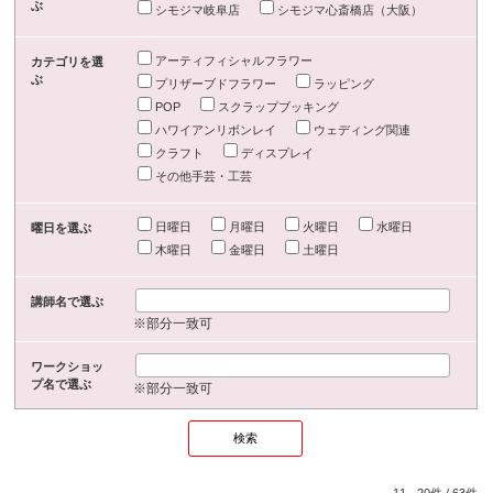
ぶ
シモジマ岐阜店
シモジマ心斎橋店（大阪）
アーティフィシャルフラワー
カテゴリを選
ぶ
プリザーブドフラワー
ラッピング
POP
スクラップブッキング
ハワイアンリボンレイ
ウェディング関連
クラフト
ディスプレイ
その他手芸・工芸
日曜日
月曜日
火曜日
水曜日
曜日を選ぶ
木曜日
金曜日
土曜日
講師名で選ぶ
※部分一致可
ワークショッ
プ名で選ぶ
※部分一致可