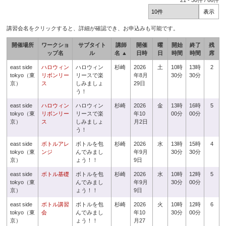
21
-
30
件 /
66
件
講習会名をクリックすると、詳細が確認でき、お申込みも可能です。
開催場所
ワークショ
サブタイト
講師
開催
曜
開始
終了
残
ップ名
ル
名 ▲
日時
日
時間
時間
席
east side
ハロウィン
ハロウィン
杉崎
2026
土
10時
13時
2
tokyo（東
リボンリー
リースで楽
年8月
30分
30分
京）
ス
しみましょ
29日
う！
east side
ハロウィン
ハロウィン
杉崎
2026
金
13時
16時
5
tokyo（東
リボンリー
リースで楽
年10
00分
00分
京）
ス
しみましょ
月2日
う！
east side
ボトルアレ
ボトルを包
杉崎
2026
水
13時
15時
4
tokyo（東
ンジ
んでみまし
年9月
30分
30分
京）
ょう！！
9日
east side
ボトル基礎
ボトルを包
杉崎
2026
水
10時
12時
5
tokyo（東
んでみまし
年9月
30分
00分
京）
ょう！！
9日
east side
ボトル講習
ボトルを包
杉崎
2026
火
10時
12時
6
tokyo（東
会
んでみまし
年10
30分
00分
京）
ょう！！
月27