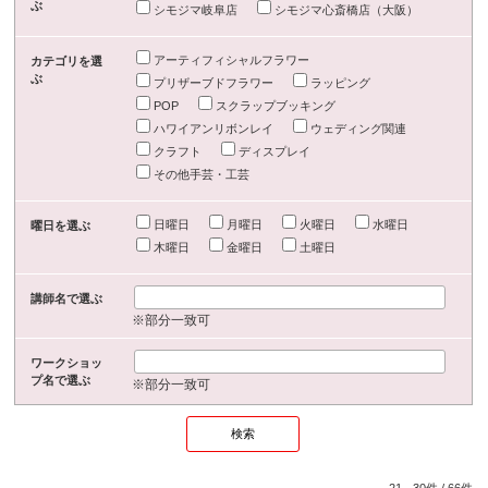
ぶ
シモジマ岐阜店
シモジマ心斎橋店（大阪）
アーティフィシャルフラワー
カテゴリを選
ぶ
プリザーブドフラワー
ラッピング
POP
スクラップブッキング
ハワイアンリボンレイ
ウェディング関連
クラフト
ディスプレイ
その他手芸・工芸
日曜日
月曜日
火曜日
水曜日
曜日を選ぶ
木曜日
金曜日
土曜日
講師名で選ぶ
※部分一致可
ワークショッ
プ名で選ぶ
※部分一致可