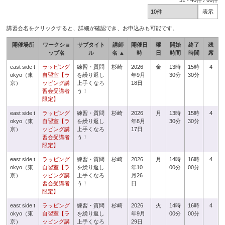
31
-
40
件 /
66
件
講習会名をクリックすると、詳細が確認でき、お申込みも可能です。
開催場所
ワークショ
サブタイト
講師
開催日
曜
開始
終了
残
ップ名
ル
名 ▲
時
日
時間
時間
席
east side t
ラッピング
練習・質問
杉崎
2026
金
13時
15時
4
okyo（東
自習室【ラ
を繰り返し
年9月
30分
30分
京）
ッピング講
上手くなろ
18日
習会受講者
う！
限定】
east side t
ラッピング
練習・質問
杉崎
2026
月
13時
15時
4
okyo（東
自習室【ラ
を繰り返し
年8月
30分
30分
京）
ッピング講
上手くなろ
17日
習会受講者
う！
限定】
east side t
ラッピング
練習・質問
杉崎
2026
月
14時
16時
4
okyo（東
自習室【ラ
を繰り返し
年10
00分
00分
京）
ッピング講
上手くなろ
月26
習会受講者
う！
日
限定】
east side t
ラッピング
練習・質問
杉崎
2026
火
14時
16時
4
okyo（東
自習室【ラ
を繰り返し
年9月
00分
00分
京）
ッピング講
上手くなろ
29日