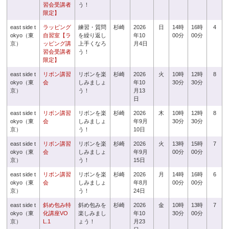
習会受講者
う！
限定】
east side t
ラッピング
練習・質問
杉崎
2026
日
14時
16時
4
okyo（東
自習室【ラ
を繰り返し
年10
00分
00分
京）
ッピング講
上手くなろ
月4日
習会受講者
う！
限定】
east side t
リボン講習
リボンを楽
杉崎
2026
火
10時
12時
8
okyo（東
会
しみましょ
年10
30分
30分
京）
う！
月13
日
east side t
リボン講習
リボンを楽
杉崎
2026
木
10時
12時
8
okyo（東
会
しみましょ
年9月
30分
30分
京）
う！
10日
east side t
リボン講習
リボンを楽
杉崎
2026
火
13時
15時
7
okyo（東
会
しみましょ
年9月
00分
00分
京）
う！
15日
east side t
リボン講習
リボンを楽
杉崎
2026
月
14時
16時
6
okyo（東
会
しみましょ
年8月
00分
00分
京）
う！
24日
east side t
斜め包み特
斜め包みを
杉崎
2026
金
10時
13時
7
okyo（東
化講座VO
楽しみまし
年10
30分
00分
京）
L.1
ょう！
月23