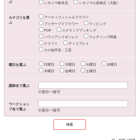
ぶ
シモジマ岐阜店
シモジマ心斎橋店（大阪）
アーティフィシャルフラワー
カテゴリを選
ぶ
プリザーブドフラワー
ラッピング
POP
スクラップブッキング
ハワイアンリボンレイ
ウェディング関連
クラフト
ディスプレイ
その他手芸・工芸
日曜日
月曜日
火曜日
水曜日
曜日を選ぶ
木曜日
金曜日
土曜日
講師名で選ぶ
※部分一致可
ワークショッ
プ名で選ぶ
※部分一致可